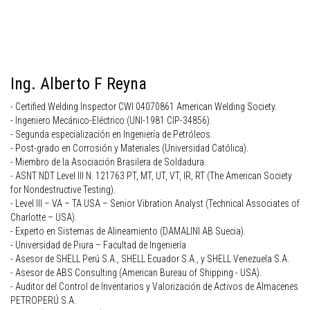
Ing. Alberto F Reyna
- Certified Welding Inspector CWI 04070861 American Welding Society.
- Ingeniero Mecánico-Eléctrico (UNI-1981 CIP-34856).
- Segunda especialización en Ingeniería de Petróleos.
- Post-grado en Corrosión y Materiales (Universidad Católica).
- Miembro de la Asociación Brasilera de Soldadura.
- ASNT NDT Level III N. 121763 PT, MT, UT, VT, IR, RT (The American Society
for Nondestructive Testing).
- Level III – VA – TA USA – Senior Vibration Analyst (Technical Associates of
Charlotte – USA).
- Experto en Sistemas de Alineamiento (DAMALINI AB Suecia).
- Universidad de Piura – Facultad de Ingeniería
- Asesor de SHELL Perú S.A., SHELL Ecuador S.A., y SHELL Venezuela S.A.
- Asesor de ABS Consulting (American Bureau of Shipping - USA).
- Auditor del Control de Inventarios y Valorización de Activos de Almacenes
PETROPERÚ S.A.