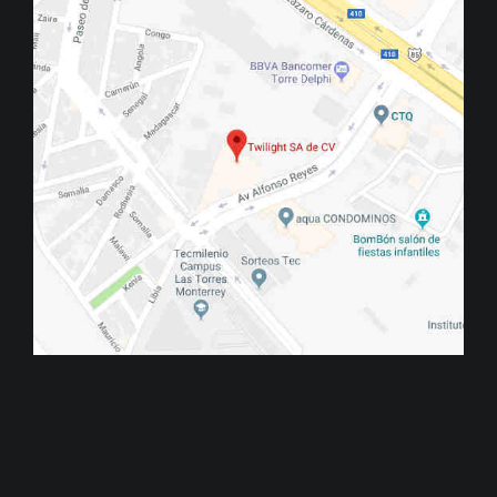
40% desc
Aplicador
tipo
Scrapper
Modelo A-
4