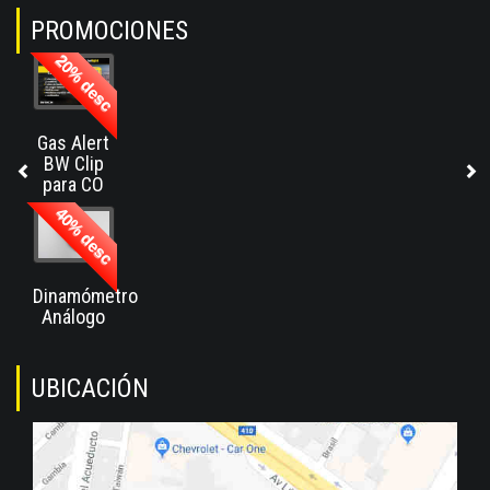
PROMOCIONES
20% desc
Gas Alert
BW Clip
para CO
40% desc
Dinamómetro
Análogo
40% desc
UBICACIÓN
Base de
Pruebas
2,000 kgf