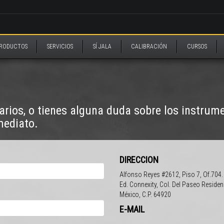
RODUCTOS
SERVICIOS
SÍ JALA
CALIBRACIÓN
CURSOS
rios, o tienes alguna duda sobre los instrum
mediato.
DIRECCION
Alfonso Reyes #2612, Piso 7, Of.704.
Ed. Connexity, Col. Del Paseo Residenc
México, C.P. 64920
E-MAIL