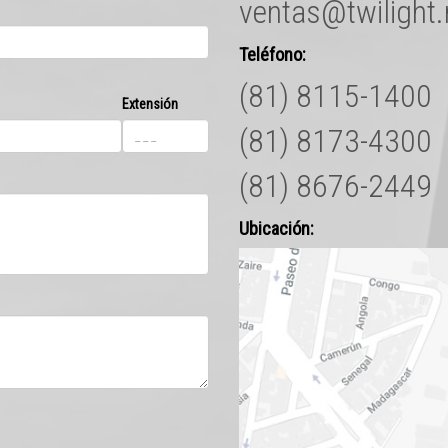
ventas@twilight
Teléfono:
(81) 8115-1400
Extensión
(81) 8173-4300
(81) 8676-2449
Ubicación: