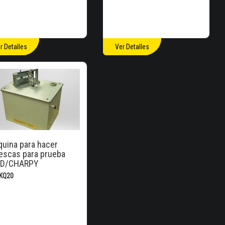
r Detalles
Ver Detalles
uina para hacer
scas para prueba
OD/CHARPY
ZKQ20