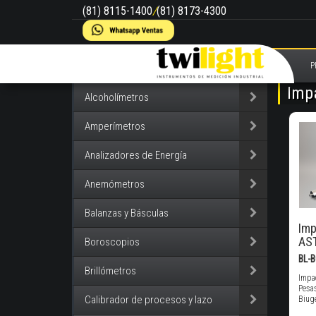
(81) 8115-1400
/
(81) 8173-4300
P
Imp
Alcoholímetros
Amperímetros
Analizadores de Energía
Anemómetros
Balanzas y Básculas
Imp
AST
Boroscopios
BL-
Brillómetros
Impa
Pesas
Calibrador de procesos y lazo
Biug