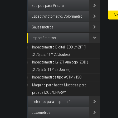
Equipos para Pintura
Ve
Espectrofotómetro/Colorimetro
Gaussimetros
Impactómetros
Impactometro Digital IZOD LY-ZIT (1
,2.75,5.5, 11 Y 22 Joules)
Impactometro LY-ZIT Analogo IZOD (1
,2.75, 5.5, 11 Y 22 Joules)
Impactómetros tipo ASTM / ISO
Maquina para hacer Muescas para
prueba IZOD/CHARPY
Linternas para Inspección
Luxómetros