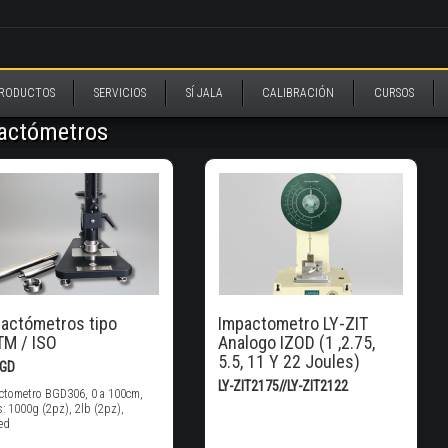
RODUCTOS
SERVICIOS
SÍ JALA
CALIBRACIÓN
CURSOS
actómetros
actómetros tipo
Impactometro LY-ZIT
M / ISO
Analogo IZOD (1 ,2.75,
5.5, 11 Y 22 Joules)
BGD
LY-ZIT2175//LY-ZIT2122
ctometro BGD306, 0 a 100cm,
: 1000g (2pz), 2lb (2pz),
ed