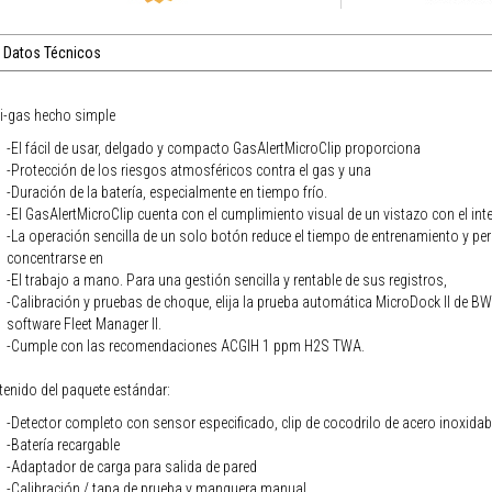
Datos Técnicos
i-gas hecho simple
-El fácil de usar, delgado y compacto GasAlertMicroClip proporciona
-Protección de los riesgos atmosféricos contra el gas y una
-Duración de la batería, especialmente en tiempo frío.
-El GasAlertMicroClip cuenta con el cumplimiento visual de un vistazo con el inter
-La operación sencilla de un solo botón reduce el tiempo de entrenamiento y per
concentrarse en
-El trabajo a mano. Para una gestión sencilla y rentable de sus registros,
-Calibración y pruebas de choque, elija la prueba automática MicroDock II de BW 
software Fleet Manager II.
-Cumple con las recomendaciones ACGIH 1 ppm H2S TWA.
enido del paquete estándar:
-Detector completo con sensor especificado, clip de cocodrilo de acero inoxidab
-Batería recargable
-Adaptador de carga para salida de pared
-Calibración / tapa de prueba y manguera manual