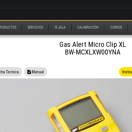
RODUCTOS
SERVICIOS
SÍ JALA
CALIBRACIÓN
CURSOS
Gas Alert Micro Clip XL
BW-MCXLXW00YNA
Instr
cha Tecnica
Manual