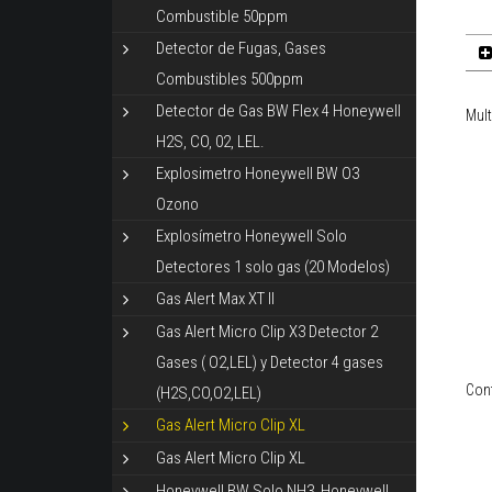
Combustible 50ppm
Detector de Fugas, Gases
Combustibles 500ppm
Detector de Gas BW Flex 4 Honeywell
Mult
H2S, CO, 02, LEL.
Explosimetro Honeywell BW O3
Ozono
Explosímetro Honeywell Solo
Detectores 1 solo gas (20 Modelos)
Gas Alert Max XT II
Gas Alert Micro Clip X3 Detector 2
Gases ( O2,LEL) y Detector 4 gases
Cont
(H2S,CO,O2,LEL)
Gas Alert Micro Clip XL
Gas Alert Micro Clip XL
Honeywell BW Solo NH3, Honeywell