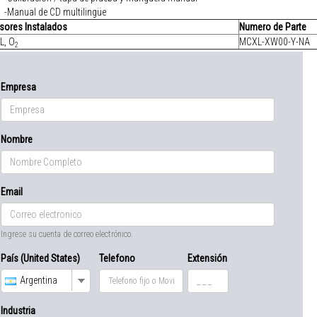
-Manual de CD multilingüe
sores Instalados
Numero de Parte
L
, O
MCXL-XW00-Y-NA
2
Empresa
Nombre
Email
Ingrese su cuenta de correo electrónico.
País (United States)
Telefono
Extensión
Argentina
Industria