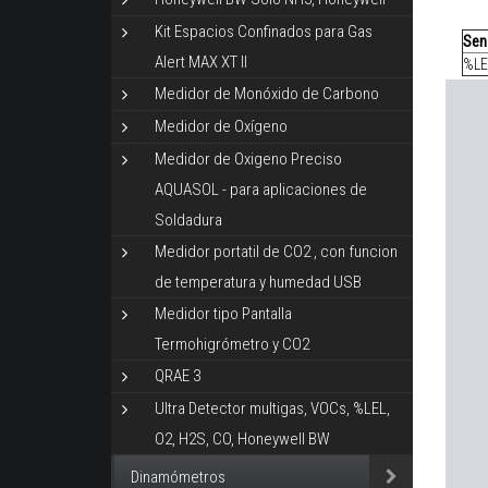
Kit Espacios Confinados para Gas
Sen
Alert MAX XT II
%LE
Medidor de Monóxido de Carbono
Medidor de Oxígeno
Medidor de Oxigeno Preciso
AQUASOL - para aplicaciones de
Soldadura
Medidor portatil de CO2 , con funcion
de temperatura y humedad USB
Medidor tipo Pantalla
Termohigrómetro y CO2
QRAE 3
Ultra Detector multigas, VOCs, %LEL,
O2, H2S, CO, Honeywell BW
Dinamómetros