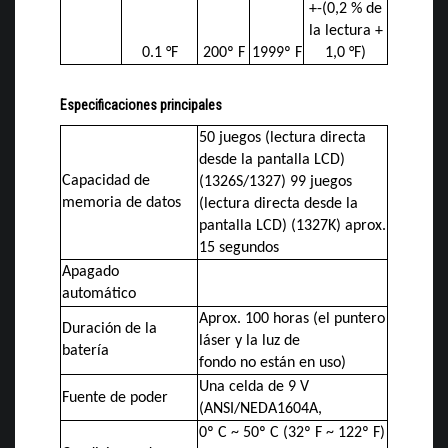
+-(0,2 % de
la lectura +
0.1 °F
200º F
1999º F
1,0 °F)
Especificaciones principales
50 juegos (lectura directa
desde la pantalla LCD)
Capacidad de
(1326S/1327) 99 juegos
memoria de datos
(lectura directa desde la
pantalla LCD) (1327K) aprox.
15 segundos
Apagado
automático
Aprox. 100 horas (el puntero
Duración de la
láser y la luz de
batería
fondo no están en uso)
Una celda de 9 V
Fuente de poder
(ANSI/NEDA1604A,
0º C ~ 50º C (32º F ~ 122º F)