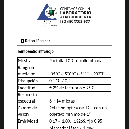
Datos Técnicos
Termómetro infrarrojo
Mostrar
Pantalla LCD retroiluminada
Rango de
medición
-35℃ ~ 500℃ (-31℉ ~ 932℉)
Disrupción
0,1 ℃ / 0,2 ℉
Exactitud
± 2% de lectura o ± 2º C
Respuesta
espectral
6 ~ 14 micras
Campo de
Relación óptica de 12:1 con un
visión
objetivo mínimo de 1”
Emisividad
0,17 ~ 1,00, (1326S: fijo 0,95)
Marcador láser < 1 mw