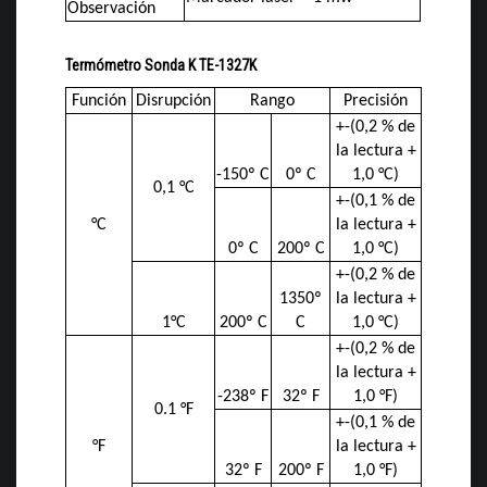
Observación
Termómetro Sonda K TE-1327K
Función
Disrupción
Precisión
Rango
+-(0,2 % de
la lectura +
-150º C
0º C
1,0 °C)
0,1 °C
+-(0,1 % de
la lectura +
°C
0º C
200º C
1,0 °C)
+-(0,2 % de
1350º
la lectura +
1°C
200º C
C
1,0 °C)
+-(0,2 % de
la lectura +
-238º F
32º F
1,0 °F)
0.1 °F
+-(0,1 % de
la lectura +
°F
32º F
200º F
1,0 °F)