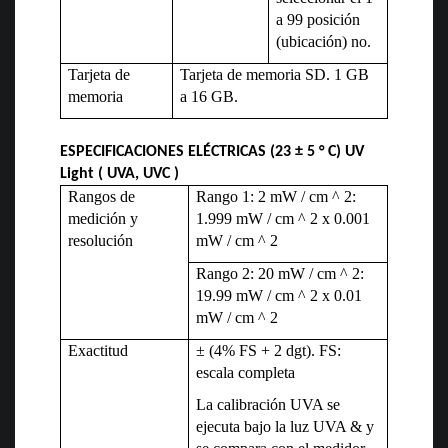
a 99 posición
(ubicación) no.
Tarjeta de
Tarjeta de memoria SD. 1 GB
memoria
a 16 GB.
ESPECIFICACIONES ELÉCTRICAS (23 ± 5 ° C)
UV
Light ( UVA, UVC )
Rangos de
Rango 1: 2 mW / cm ^ 2:
medición y
1.999 mW / cm ^ 2 x 0.001
resolución
mW / cm ^ 2
Rango 2: 20 mW / cm ^ 2:
19.99 mW / cm ^ 2 x 0.01
mW / cm ^ 2
Exactitud
± (4% FS + 2 dgt). FS:
escala completa
La calibración UVA se
ejecuta bajo la luz UVA & y