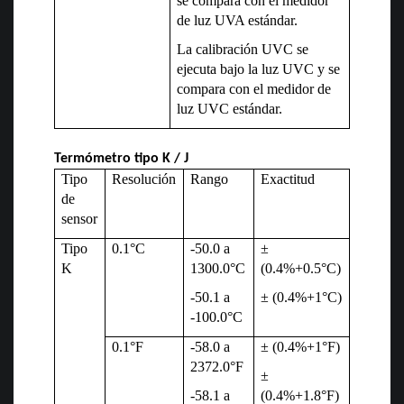
se compara con el medidor
de luz UVA estándar.
La calibración UVC se
ejecuta bajo la luz UVC y se
compara con el medidor de
luz UVC estándar.
Termómetro tipo K / J
Tipo
Resolución
Rango
Exactitud
de
sensor
Tipo
0.1
°C
-50.0 a
±
K
1300.0°C
(0.4%+0.5
°C
)
-50.1 a
± (0.4%+1
°C
)
-100.0
°C
0.1
°F
-58.0 a
± (0.4%+1
°F
)
2372.0
°F
±
-58.1 a
(0.4%+1.8
°F
)