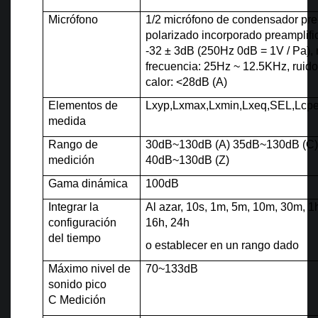
Micrófono
1/2 micrófono de condensador pre
polarizado incorporado
preamplifi
-32 ± 3dB
(250Hz 0dB = 1V / Pa),
frecuencia:
25Hz ~ 12.5KHz, ruido
calor: <28dB (A)
Elementos de
Lxyp,Lxmax,Lxmin,Lxeq,SEL,Lcp
medida
Rango de
30dB~130dB (A) 35dB~130dB (C
medición
40dB~130dB (Z)
Gama dinámica
100dB
Integrar la
Al azar, 10s, 1m, 5m, 10m, 30m, 1h
configuración
16h, 24h
del tiempo
o establecer en un rango dado
Máximo nivel de
70~133dB
sonido pico
C
Medición