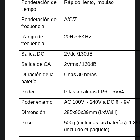
Ponderación de
Rápido, lento, impulso
tiempo
Ponderación de
A/C/Z
frecuencia
Rango de
20Hz~8KHz
frecuencia
Salida DC
2Vdc /130dB
Salida de CA
2Vrms / 130dB
Duración de la
Unas 30 horas
batería
Poder
Pilas alcalinas LR6 1.5Vx4
Poder externo
AC 100V ~ 240V a DC 6 ~ 9V
Dimensión
285x90x39mm (LxWxH)
Peso
500g (incluidas las baterías); 1.3
(incluido el paquete)