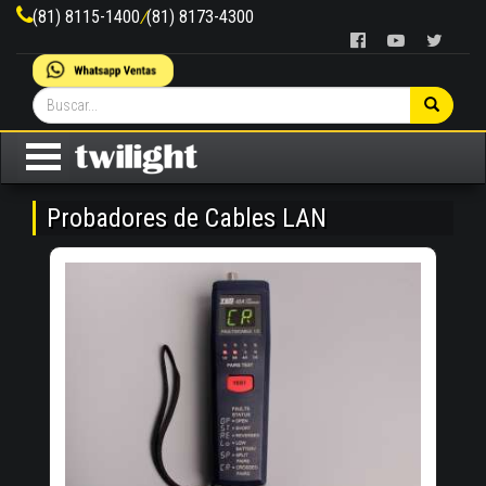
(81) 8115-1400
/
(81) 8173-4300
Probadores de Cables LAN