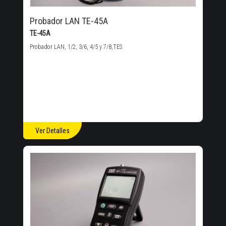
Probador LAN TE-45A
TE-45A
Probador LAN, 1/2, 3/6, 4/5 y 7/8,TES
Ver Detalles