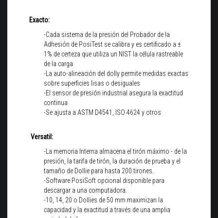
Exacto:
-Cada sistema de la presión del Probador de la
Adhesión de PosiTest se calibra y es certificado a ±
1% de certeza que utiliza un NIST la célula rastreable
de la carga
-La auto-alineación del dolly permite medidas exactas
sobre superficies lisas o desiguales
-El sensor de presión industrial asegura la exactitud
continua
-Se ajusta a ASTM D4541, ISO 4624 y otros
Versatil:
-La memoria Interna almacena el tirón máximo - de la
presión, la tarifa de tirón, la duración de prueba y el
tamaño de Dollie para hasta 200 tirones.
-Software PosiSoft opcional disponible para
descargar a una computadora.
-10, 14, 20 o Dollies de 50 mm maximizan la
capacidad y la exactitud a través de una amplia