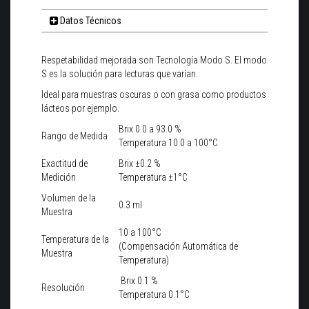
Datos Técnicos
Respetabilidad mejorada son Tecnología Modo S. El modo
S es la solución para lecturas que varían.
Ideal para muestras oscuras o con grasa como productos
lácteos por ejemplo.
Brix 0.0 a 93.0 %
Rango de Medida
Temperatura 10.0 a 100°C
Exactitud de
Brix ±0.2 %
Medición
Temperatura ±1°C
Volumen de la
0.3 ml
Muestra
10 a 100°C
Temperatura de la
(Compensación Automática de
Muestra
Temperatura)
Brix 0.1 %
Resolución
Temperatura 0.1°C