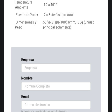
Temperatura
10 a 40°C
Ambiente
Fuente de Poder
2 x Baterías tipo AAA
Dimensiones y
55(v)×31(D)×109(H)mm,100g (unidad
Peso
principal solamente)
Empresa
Nombre
Email
Ingrese su cuenta de correo electrónico.