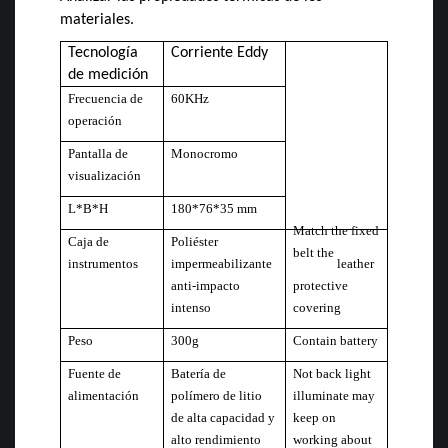
materiales.
Tecnología
Corriente Eddy
de medición
Frecuencia de
60KHz
operación
Pantalla de
Monocromo
visualización
L*B*H
180*76*35 mm
Match the fixed
Caja de
Poliéster
belt the
instrumentos
impermeabilizante
leather
anti-impacto
protective
intenso
covering
Peso
300g
Contain battery
Fuente de
Batería de
Not back light
alimentación
polímero de litio
illuminate may
de alta capacidad y
keep on
alto rendimiento
working about