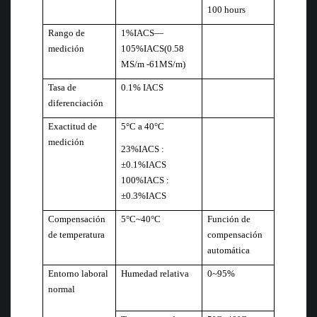
100 hours
Rango de
1%IACS—
medición
105%IACS(0.58
MS/m -61MS/m)
Tasa de
0.1% IACS
diferenciación
Exactitud de
5°C a 40°C
medición
23%IACS :
±0.1%IACS
100%IACS :
±0.3%IACS
Compensación
5°C~40°C
Función de
de temperatura
compensación
automática
Entorno laboral
Humedad relativa
0~95%
normal