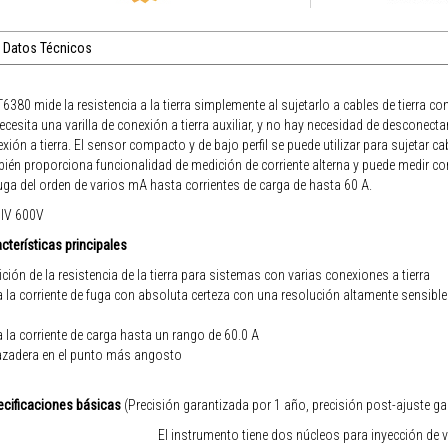
Datos Técnicos
T6380 mide la resistencia a la tierra simplemente al sujetarlo a cables de tierra co
ecesita una varilla de conexión a tierra auxiliar, y no hay necesidad de desconectar e
xión a tierra. El sensor compacto y de bajo perfil se puede utilizar para sujetar cab
ién proporciona funcionalidad de medición de corriente alterna y puede medir cor
uga del orden de varios mA hasta corrientes de carga de hasta 60 A.
 IV 600V
cterísticas principales
ción de la resistencia de la tierra para sistemas con varias conexiones a tierra
 la corriente de fuga con absoluta certeza con una resolución altamente sensibl
 la corriente de carga hasta un rango de 60.0 A
azadera en el punto más angosto
ecificaciones básicas
(Precisión garantizada por 1 año, precisión post-ajuste ga
El instrumento tiene dos núcleos para inyección de vo