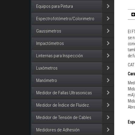
Equipos para Pintura
Espectrofotómetro/Colorimetro
Gaussimetros
El F
se n
Impactómetros
cone
tamb
Linternas para Inspección
de f
CAT
Luxómetros
Cara
Manómetro
Medi
Mida
Medidor de Fallas Ultrasonicas
mA)
Mida
Medidor de Índice de Fluidez.
Abr
Medidor de Tensión de Cables
Esp
Medidores de Adhesión