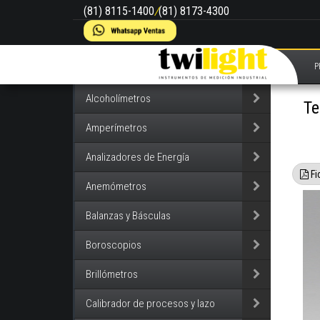
(81) 8115-1400
/
(81) 8173-4300
P
Alcoholímetros
Te
Amperímetros
Analizadores de Energía
Fi
Anemómetros
Balanzas y Básculas
Boroscopios
Brillómetros
Calibrador de procesos y lazo