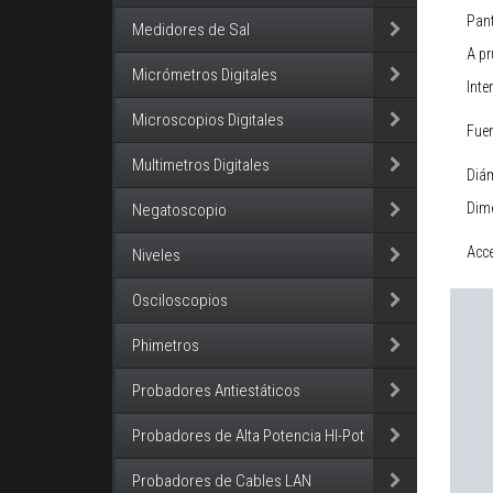
Pant
Medidores de Sal
A pr
Micrómetros Digitales
Inte
Microscopios Digitales
Fuen
Multimetros Digitales
Diá
Dim
Negatoscopio
Acc
Niveles
Osciloscopios
Phimetros
Probadores Antiestáticos
Probadores de Alta Potencia HI-Pot
Probadores de Cables LAN