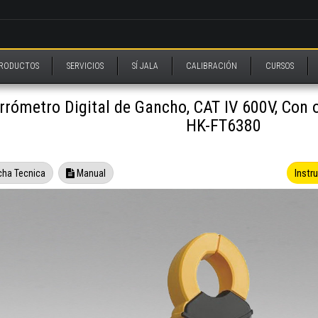
RODUCTOS
SERVICIOS
SÍ JALA
CALIBRACIÓN
CURSOS
rrómetro Digital de Gancho, CAT IV 600V, Con o
HK-FT6380
Instr
cha Tecnica
Manual