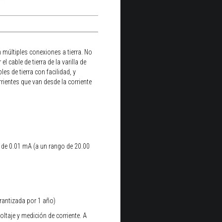
n múltiples conexiones a tierra. No
l cable de tierra de la varilla de
les de tierra con facilidad, y
rientes que van desde la corriente
e de 0.01 mA (a un rango de 20.00
rantizada por 1 año)
ltaje y medición de corriente. A