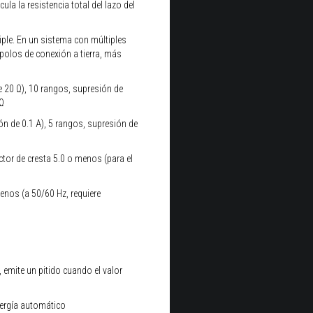
cula la resistencia total del lazo del
iple. En un sistema con múltiples
polos de conexión a tierra, más
e 20 Ω), 10 rangos, supresión de
 Ω
ón de 0.1 A), 5 rangos, supresión de
ctor de cresta 5.0 o menos (para el
nos (a 50/60 Hz, requiere
 emite un pitido cuando el valor
energía automático