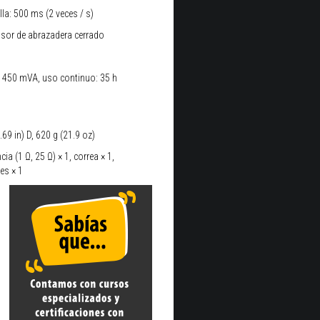
la: 500 ms (2 veces / s)
nsor de abrazadera cerrado
l: 450 mVA, uso continuo: 35 h
69 in) D, 620 g (21.9 oz)
ia (1 Ω, 25 Ω) × 1, correa × 1,
es × 1