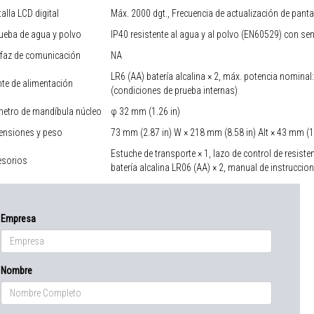
alla LCD digital
Máx. 2000 dgt., Frecuencia de actualización de pantal
ueba de agua y polvo
IP40 resistente al agua y al polvo (EN60529) con se
rfaz de comunicación
NA
LR6 (AA) batería alcalina × 2, máx. potencia nomina
te de alimentación
(condiciones de prueba internas)
metro de mandíbula núcleo
φ 32 mm (1.26 in)
ensiones y peso
73 mm (2.87 in) W × 218 mm (8.58 in) Alt × 43 mm (1.
Estuche de transporte × 1, lazo de control de resistenc
esorios
batería alcalina LR06 (AA) × 2, manual de instruccion
Empresa
Nombre