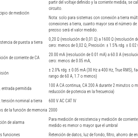
partir del voltaje definido y la corriente medida, se cal
circuito.
cipio de medición
Nota: solo para sistemas con conexión a tierra múlt
conexiones a tierra, cuanto mayor sea el número de 
preciso será el valor medido.
0,20 Ω (resolución de 0,01 Ω) a 1600 Ω (resolución d
stencia de puesta a tierra
cero: menos de 0,02 Ω, Precisión: ± 1.5% rdg. ± 0.02
20.00 mA (resolución de 0.01 mA) a 60.0 A (resoluci
ción de corriente de CA
cero: menos de 0.05 mA,
± 2.0% rdg. ± 0.05 mA (30 Hz a 400 Hz, True RMS), fa
isión
rango de 60 A, 1.7 o menos)
100 A CA continua, CA 200 A durante 2 minutos o me
 entrada permitida
reducción de potencia en la frecuencia)
 tensión nominal a tierra
600 V AC CAT IV
s de la función de memoria
2000
Para medición de resistencia y medición de corriente,
ción de alarma
medido es menor o mayor que el umbral
s funciones
Retención de datos, luz de fondo, filtro, ahorro de 