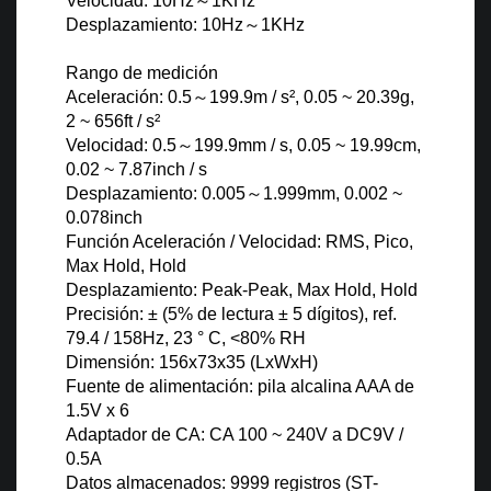
Velocidad: 10Hz
～
1KHz
Desplazamiento: 10Hz
～
1KHz
Rango de medición
Aceleración: 0.5
～
199.9m / s², 0.05 ~ 20.39g,
2 ~ 656ft / s²
Velocidad: 0.5
～
199.9mm / s, 0.05 ~ 19.99cm,
0.02 ~ 7.87inch / s
Desplazamiento: 0.005
～
1.999mm, 0.002 ~
0.078inch
Función Aceleración / Velocidad: RMS, Pico,
Max Hold, Hold
Desplazamiento: Peak-Peak, Max Hold, Hold
Precisión: ± (5% de lectura ± 5 dígitos), ref.
79.4 / 158Hz, 23 ° C, <80% RH
Dimensión: 156x73x35 (LxWxH)
Fuente de alimentación: pila alcalina AAA de
1.5V x 6
Adaptador de CA: CA 100 ~ 240V a DC9V /
0.5A
Datos almacenados: 9999 registros (ST-