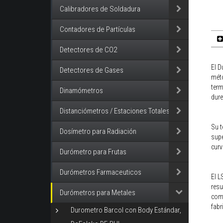
Calibradores de Soldadura
Contadores de Partículas
Detectores de CO2
El D
Detectores de Gases
méto
term
Dinamómetros
dure
Distanciómetros / Estaciones Totales
Su t
Dosímetro para Radiación
supe
curv
Durómetro para Frutas
Durómetros Farmaceuticos
El L
resu
Durómetros para Metales
comp
fabr
Durometro Barcol con Body Estándar,