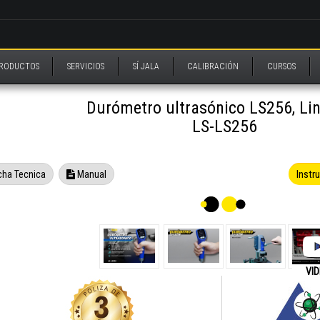
RODUCTOS
SERVICIOS
SÍ JALA
CALIBRACIÓN
CURSOS
Durómetro ultrasónico LS256, Li
LS-LS256
Instr
cha Tecnica
Manual
VI