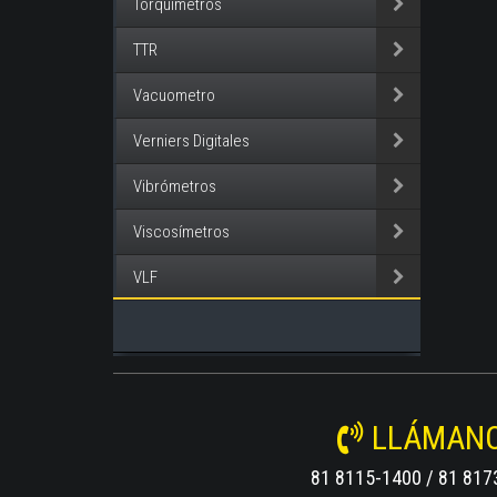
Torquímetros
TTR
Vacuometro
Verniers Digitales
Vibrómetros
Viscosímetros
VLF
LLÁMAN
81 8115-1400 / 81 817