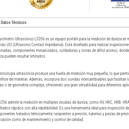
Datos Técnicos
urómetro Ultrasónico LS256 es un equipo portátil para la medición de dureza en 
do UCI (Ultrasonic Contact Impedance). Está diseñado para realizar inspecciones
inadas, componentes mecanizados, soldaduras y zonas de difícil acceso, dond
za pueden resultar limitados.
ecnología ultrasónica produce una huella de medición muy pequeña, lo que permite
rficie del material. Además, incorpora dos sondas intercambiables que facilitan l
as o de geometría compleja, ofreciendo una gran versatilidad para diferentes apli
S256 admite la medición en múltiples escalas de dureza, como HV, HRC, HRB, HRA
ltados rápidos con alta repetibilidad. Es una herramienta ideal para inspección d
onentes tratados térmicamente, recipientes a presión, tuberías y piezas de prec
icación como de mantenimiento y control de calidad.