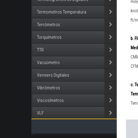
mile
kno
Termometros Temperatura
ft/m
Terrómetros
Torquímetros
b. F
Med
TTR
CMM
Vacuometro
CFM 
Verniers Digitales
c. T
Vibrómetros
Tem
Viscosímetros
Temp
VLF