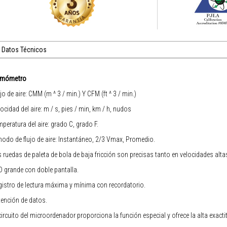
Datos Técnicos
mómetro
ujo de aire: CMM (m ^ 3 / min.) Y CFM (ft ^ 3 / min.)
locidad del aire: m / s, pies / min, km / h, nudos
mperatura del aire: grado C, grado F.
modo de flujo de aire: Instantáneo, 2/3 Vmax, Promedio.
s ruedas de paleta de bola de baja fricción son precisas tanto en velocidades al
D grande con doble pantalla.
gistro de lectura máxima y mínima con recordatorio.
tención de datos.
 circuito del microordenador proporciona la función especial y ofrece la alta exacti