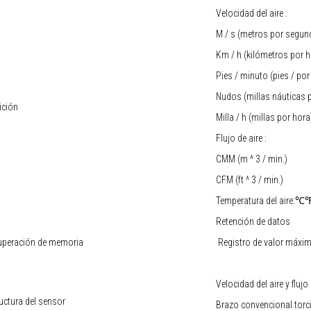
Velocidad del aire :
M / s (metros por segun
Km / h (kilómetros por h
Pies / minuto (pies / po
Nudos (millas náuticas 
ición
Milla / h (millas por hora
Flujo de aire :
CMM (m ^ 3 / min.)
CFM (ft ^ 3 / min.)
Temperatura del aire:℃
Retención de datos
uperación de memoria
Registro de valor máxi
Velocidad del aire y flujo 
uctura del sensor
Brazo convencional torc