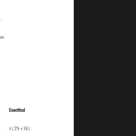
.
 mm
Exactitud
± ( 2% + 2d )