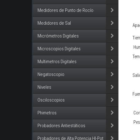
Medidores de Punto de Rocío
Medidores de Sal
Apa
Micrómetros Digitales
Tie
Hum
Microscopios Digitales
Tem
Multimetros Digitales
Negatoscopio
Sali
Niveles
Fuen
Osciloscopios
Phimetros
Corr
Pes
Probadores Antiestáticos
Probadores de Alta Potencia HI-Pot