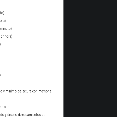
do)
ora)
r minuto)
por hora)
)
℉
mo y mínimo de lectura con memoria
de aire:
ido y diseno de rodamientos de