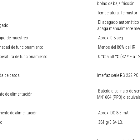
bolas de baja fricción.
Temperatura: Termistor
El apagado automático ah
gado
apaga manualmente medi
mpo de muestreo
Aprox. 0.8 seg
edad de funcionamiento
Menos del 80% de HR
peratura de funcionamiento
0 ℃ a 50 ℃ (32
º F
a 1
da de datos
Interfaz serie RS 232 PC.
Batería alcalina o de se
te de alimentación
MN1604 (PP3) o equivale
iente de alimentación
Aprox. DC 8.3 mA
o
381 g/0.84 LB.