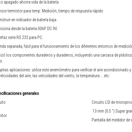
to apagado ahorra vida de la batería
nsor termistor para temp. Medición, tiempo de respuesta rápido
nstruir-en indicador de batería baja.
nciona desde la batería 006P DC 9V.
terfaz serie RS 232 para PC.
nda separada, fácil para el funcionamiento de los diferentes entornos de medició
ilizó los componentes duraderos y duraderos, incluyendo una carcasa de plástico
ro.
plias aplicaciones: utilice este anemómetro para verificar el aire acondicionado y
velocidades del aire, las velocidades del viento, la temperatura ... etc.
cificaciones generales
uito
Circuito LSI de micropro
13 mm (0.5 ") Super gran
itor
Pantalla del medidor de 