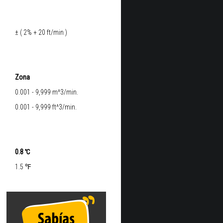
± ( 2% + 20 ft/min )
Zona
0.001 - 9,999 m^3/min.
0.001 - 9,999 ft^3/min.
0.8 ℃
1.5 ℉