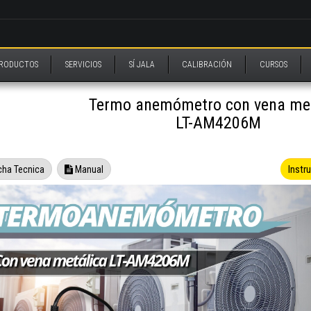
RODUCTOS
SERVICIOS
SÍ JALA
CALIBRACIÓN
CURSOS
Termo anemómetro con vena met
LT-AM4206M
Instr
cha Tecnica
Manual