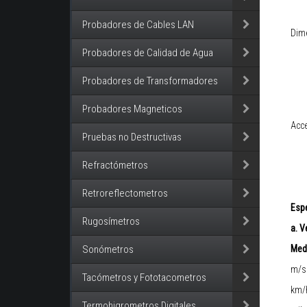
Probadores de Cables LAN
Dim
Probadores de Calidad de Agua
Probadores de Transformadores
Probadores Magneticos
Acce
Pruebas no Destructivas
Refractómetros
Retroreflectometros
Espe
Rugosímetros
a. V
Med
Sonómetros
m/s
Tacómetros y Fototacometros
km/
Termohigrometros Digitales