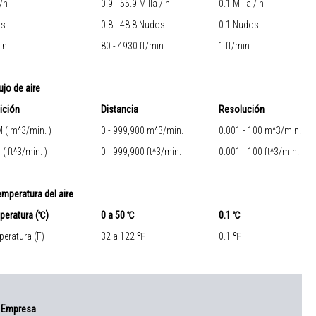
/h
0.9 - 55.9 Milla / h
0.1 Milla / h
ts
0.8 - 48.8 Nudos
0.1 Nudos
in
80 - 4930 ft/min
1 ft/min
lujo de aire
ición
Distancia
Resolución
 ( m^3/min. )
0 - 999,900 m^3/min.
0.001 - 100 m^3/min.
( ft^3/min. )
0 - 999,900 ft^3/min.
0.001 - 100 ft^3/min.
emperatura del aire
peratura (℃)
0 a 50 ℃
0.1 ℃
eratura (F)
32 a 122 ℉
0.1 ℉
Empresa