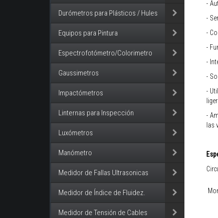
- Au
Durómetros para Plásticos / Hules
- Se
- Co
Equipos para Pintura
- Fu
Espectrofotómetro/Colorimetro
- In
Gaussimetros
- So
- Ut
Impactómetros
lige
Linternas para Inspección
- Am
las 
Luxómetros
Manómetro
Espe
Circ
Medidor de Fallas Ultrasonicas
Mon
Medidor de Índice de Fluidez.
Medidor de Tensión de Cables