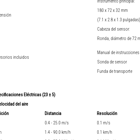
Instrumento principal:
180 x 72 x 32 mm
ensión
(7.1 x 2.8 x 1.3 pulgadas)
Cabeza del sensor:
Ronda, diámetro de 72
Manual de instrucciones
sorios incluidos
Sonda de sensor
Funda de transporte
cificaciones Eléctricas (23 ± 5)
elocidad del aire
ición
Distancia
Resolución
0.4 - 25.0 m/s
0.1 m/s
h
1.4 - 90.0 km/h
0.1 km/h