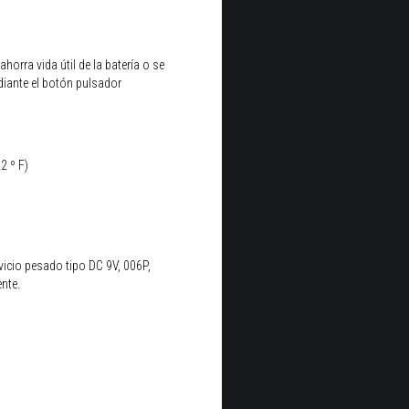
orra vida útil de la batería o se
ante el botón pulsador
22
º F
)
rvicio pesado tipo DC 9V, 006P,
nte.