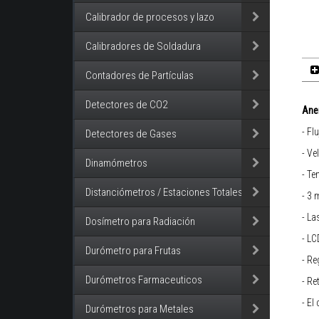
Calibrador de procesos y lazo
Calibradores de Soldadura
Contadores de Partículas
Detectores de CO2
Ane
- Fl
Detectores de Gases
- Ve
Dinamómetros
- Te
Distanciómetros / Estaciones Totales
- 3 
- La
Dosímetro para Radiación
- LC
Durómetro para Frutas
- Re
Durómetros Farmaceuticos
- Re
- El
Durómetros para Metales