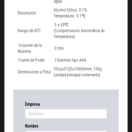
agua
Alcohol Etílico: 0.1%
Resolución
Temperatura : 0.1℃
5 a 30℃
Rango de ATC
(Compensación Automática de
Temperatura)
Volumen de la
0.3ml
Muestra
Fuente de Poder
2 Baterías tipo AAA
55(v)×31(D)×109(H)mm, 100g
Dimensiones y Peso
(unidad principal solamente)
Empresa
Nombre