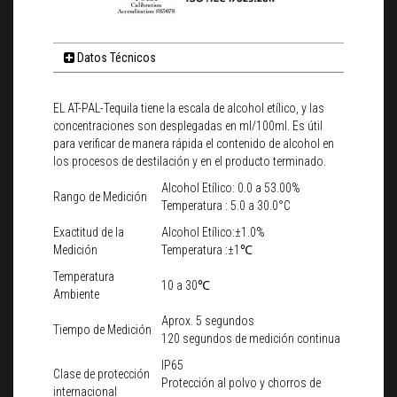
Datos Técnicos
EL AT-PAL-Tequila tiene la escala de alcohol etílico, y las
concentraciones son desplegadas en ml/100ml. Es útil
para verificar de manera rápida el contenido de alcohol en
los procesos de destilación y en el producto terminado.
Alcohol Etílico: 0.0 a 53.00%
Rango de Medición
Temperatura : 5.0 a 30.0°C
Exactitud de la
Alcohol Etílico:±1.0%
Medición
Temperatura :±1℃
Temperatura
10 a 30℃
Ambiente
Aprox. 5 segundos
Tiempo de Medición
120 segundos de medición continua
IP65
Clase de protección
Protección al polvo y chorros de
internacional