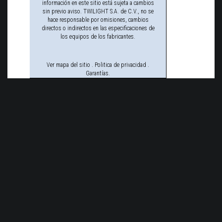
información en este sitio está sujeta a cambios
sin previo aviso. TWILIGHT S.A. de C.V., no se
hace responsable por omisiones, cambios
directos o indirectos en las especificaciones de
los equipos de los fabricantes.
Ver mapa del sitio
.
Politica de privacidad
.
Garantías
.