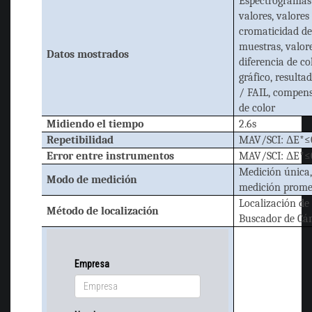
Espectrogramas
valores, valores
cromaticidad d
muestras, valor
Datos mostrados
diferencia de co
gráfico, resulta
/ FAIL, compen
de color
Midiendo el tiempo
2.6s
Repetibilidad
MAV/SCI: ΔE*≤
Error entre instrumentos
MAV/SCI: ΔE*≤
Medición única
Modo de medición
medición prome
Localización de
Método de localización
Buscador de C
Empresa