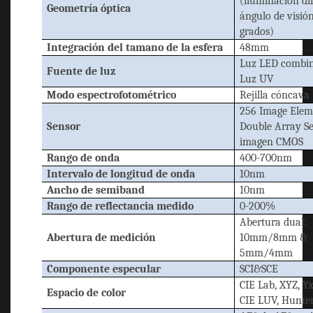
(iluminación di
Geometría óptica
ángulo de visió
grados)
Integración del tamano de la esfera
48mm
Luz LED combi
Fuente de luz
Luz UV
Modo espectrofotométrico
Rejilla cóncava
256 Image Elem
Sensor
Double Array S
imagen CMOS
Rango de onda
400-700nm
Intervalo de longitud de onda
10nm
Ancho de semiband
10nm
Rango de reflectancia medido
0-200%
Abertura dual:
Abertura de medición
10mm/8mm &
5mm/4mm
Componente especular
SCI&SCE
CIE Lab, XYZ, Yx
Espacio de color
CIE LUV, Hunte