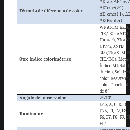
ΔE*ab, ΔE*uv, 
ΔE*cmc(2:1),
Fórmula de diferencia de color
ΔE*cmc(1:1), Δ
ΔE(Hunter)
WI(ASTM E313,
CIE/ISO, AATCC
Hunter),
YI(AS
D1925, ASTM
313),TI(ASTM E3
Otro índice colorimétrico
CIE/ISO),
Meta
Índice MI, Solid
tinción, Solidez 
color, Resistenci
color, Opacidad, 
de 8°
Ángulo del observador
2°/10°
D65, A, C, D50, 
D75, F1, F2, F3, 
Iluminante
F6, F7, F8, F9, F1
F12