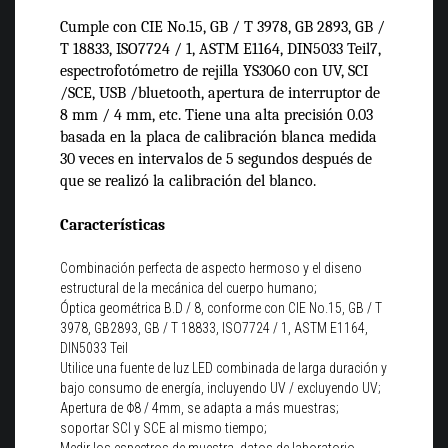
Cumple con CIE No.15, GB / T 3978, GB 2893, GB /
T 18833, ISO7724 / 1, ASTM E1164, DIN5033 Teil7,
espectrofotómetro de rejilla YS3060 con UV, SCI
/SCE, USB /bluetooth, apertura de interruptor de
8 mm / 4 mm, etc. Tiene una alta precisión 0.03
basada en la placa de calibración blanca medida
30 veces en intervalos de 5 segundos después de
que se realizó la calibración del blanco.
Características
Combinación perfecta de aspecto hermoso y el diseno
estructural de la mecánica del cuerpo humano;
Óptica geométrica B.D / 8, conforme con CIE No.15, GB / T
3978, GB2893, GB / T 18833, ISO7724 / 1, ASTM E1164,
DIN5033 Teil
Utilice una fuente de luz LED combinada de larga duración y
bajo consumo de energía, incluyendo UV / excluyendo UV;
Apertura de Φ8 / 4mm, se adapta a más muestras;
soportar SCI y SCE al mismo tiempo;
Medir los espectros de muestra, datos de laboratorio