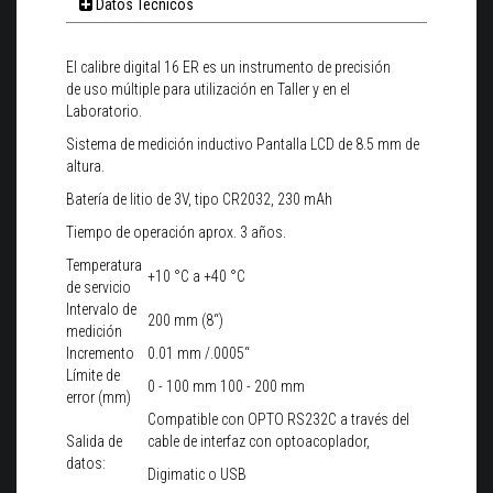
Datos Técnicos
El calibre digital 16 ER es un instrumento de precisión
de uso múltiple para utilización en Taller y en el
Laboratorio.
Sistema de medición inductivo Pantalla LCD de 8.5 mm de
altura.
Batería de litio de 3V, tipo CR2032, 230 mAh
Tiempo de operación aprox. 3 años.
Temperatura
+10 °C a +40 °C
de servicio
Intervalo de
200 mm (8“)
medición
Incremento
0.01 mm /.0005“
Límite de
0 - 100 mm 100 - 200 mm
error (mm)
Compatible con OPTO RS232C a través del
Salida de
cable de interfaz con optoacoplador,
datos:
Digimatic o USB