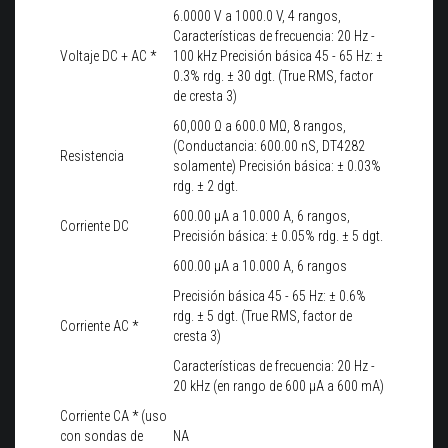
6.0000 V a 1000.0 V, 4 rangos,
Características de frecuencia: 20 Hz -
Voltaje DC + AC *
100 kHz Precisión básica 45 - 65 Hz: ±
0.3% rdg. ± 30 dgt. (True RMS, factor
de cresta 3)
60,000 Ω a 600.0 MΩ, 8 rangos,
(Conductancia: 600.00 nS, DT4282
Resistencia
solamente) Precisión básica: ± 0.03%
rdg. ± 2 dgt.
600.00 μA a 10.000 A, 6 rangos,
Corriente DC
Precisión básica: ± 0.05% rdg. ± 5 dgt.
600.00 μA a 10.000 A, 6 rangos
Precisión básica 45 - 65 Hz: ± 0.6%
rdg. ± 5 dgt. (True RMS, factor de
Corriente AC *
cresta 3)
Características de frecuencia: 20 Hz -
20 kHz (en rango de 600 μA a 600 mA)
Corriente CA * (uso
con sondas de
NA