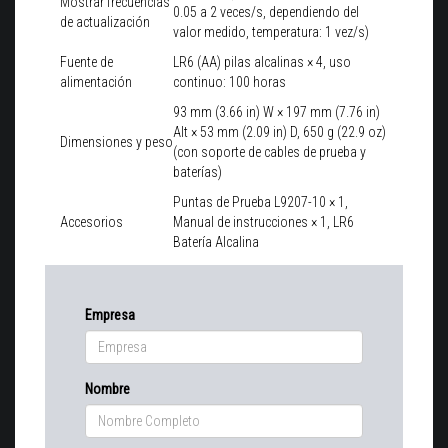
Mostrar frecuencias
0.05 a 2 veces/s, dependiendo del
de actualización
valor medido, temperatura: 1 vez/s)
Fuente de
LR6 (AA) pilas alcalinas × 4, uso
alimentación
continuo: 100 horas
93 mm (3.66 in) W × 197 mm (7.76 in)
Alt × 53 mm (2.09 in) D, 650 g (22.9 oz)
Dimensiones y peso
(con soporte de cables de prueba y
baterías)
Puntas de Prueba L9207-10 × 1,
Accesorios
Manual de instrucciones × 1, LR6
Batería Alcalina
Empresa
Nombre