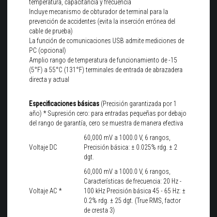
temperatura, capacitancia y frecuencia
Incluye mecanismo de obturador de terminal para la
prevención de accidentes (evita la inserción errónea del
cable de prueba)
La función de comunicaciones USB admite mediciones de
PC (opcional)
Amplio rango de temperatura de funcionamiento de -15
(5°F) a 55°C (131°F) terminales de entrada de abrazadera
directa y actual
Especificaciones básicas
(Precisión garantizada por 1
año) * Supresión cero: para entradas pequeñas por debajo
del rango de garantía, cero se muestra de manera efectiva
60,000 mV a 1000.0 V, 6 rangos,
Voltaje DC
Precisión básica: ± 0.025% rdg. ± 2
dgt.
60,000 mV a 1000.0 V, 6 rangos,
Características de frecuencia: 20 Hz -
Voltaje AC *
100 kHz Precisión básica 45 - 65 Hz: ±
0.2% rdg. ± 25 dgt. (True RMS, factor
de cresta 3)