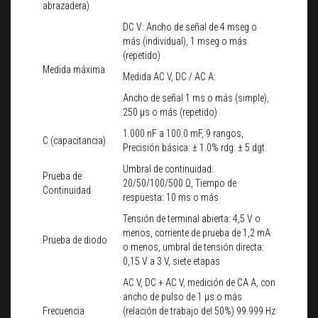
abrazadera)
DC V: Ancho de señal de 4 mseg o
más (individual), 1 mseg o más
(repetido)
Medida máxima
Medida AC V, DC / AC A:
Ancho de señal 1 ms o más (simple),
250 μs o más (repetido)
1.000 nF a 100.0 mF, 9 rangos,
C (capacitancia)
Precisión básica: ± 1.0% rdg. ± 5 dgt.
Umbral de continuidad:
Prueba de
20/50/100/500 Ω, Tiempo de
Continuidad
respuesta: 10 ms o más
Tensión de terminal abierta: 4,5 V o
menos, corriente de prueba de 1,2 mA
Prueba de diodo
o menos, umbral de tensión directa:
0,15 V a 3 V, siete etapas
AC V, DC + AC V, medición de CA A, con
ancho de pulso de 1 μs o más
Frecuencia
(relación de trabajo del 50%) 99.999 Hz