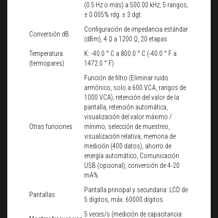
(0.5 Hz o más) a 500.00 kHz, 5 rangos,
± 0.005% rdg. ± 3 dgt.
Configuración de impedancia estándar
Conversión dB
(dBm), 4 Ω a 1200 Ω, 20 etapas
Temperatura
K: -40.0 ° C a 800.0 ° C (-40.0 ° F a
(termopares)
1472.0 ° F)
Función de filtro (Eliminar ruido
armónico, solo a 600 VCA, rangos de
1000 VCA), retención del valor de la
pantalla, retención automática,
visualización del valor máximo /
Otras funciones
mínimo, selección de muestreo,
visualización relativa, memoria de
medición (400 datos), ahorro de
energía automático, Comunicación
USB (opcional), conversión de 4-20
mA%
Pantalla principal y secundaria: LCD de
Pantallas
5 dígitos, máx. 60000 dígitos
5 veces/s (medición de capacitancia: