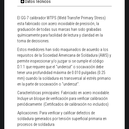
Datos Técnicos
El GG-7 calibrador WTPS (Weld Transfer Primary Stress)
esta fabricado con acero inoxidable de precisión, la
graduación de todas sus marcas han sido grabadas
químicamente para facilidad de lectura y claridad en la
toma de decisiones.
Estos medidores han sido maquinados de acuerdo a los
requisitos de la Sociedad Americana de Soldadura (AWS) y
permite inspeccionar y/o juzgar si se cumple el código
D.1.1 que requiere que el “undercut” o socavación debe
tener una profundidad máxima de 0.010 pulgadas (0.25
mm) cuando la soldadura es transversal al estrés primario
en la parte de socavación o "undercut".
Características principales: Fabricado en acero inoxidable.
Incluye un bloque de verificación para verificar calibración
periódicamente. (Certificados de calibración no incluidos)
Aplicaciones: Para verificar y calificar defectos de
soldadura generados por tensión superficial primaria en
procesos de soldadura.