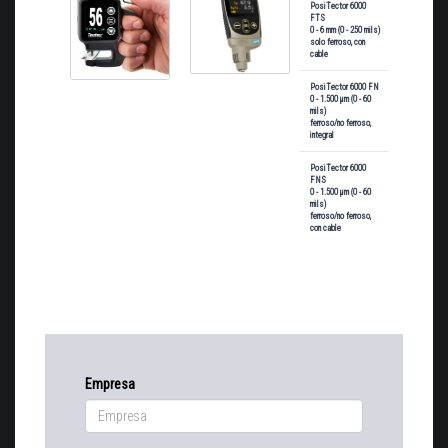
PosiTector 6000
FTS
DF-
0 - 6 mm (0 - 250 mils)
KITFTS1RT
solo ferroso, con
cable
PosiTector 6000 FN
0 - 1.500 μm (0 - 60
DF-
mils)
KITFN1RT
ferroso/no ferroso,
integral
PosiTector 6000
FNS
0 - 1.500 μm (0 - 60
DF-
mils)
KITFNS1RT
ferroso/no ferroso,
con cable
Empresa