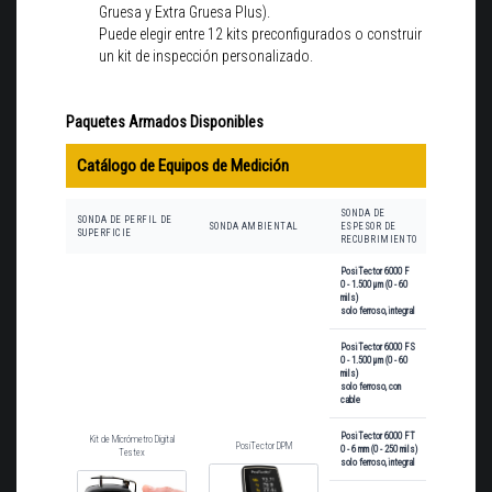
Gruesa y Extra Gruesa Plus).
Puede elegir entre 12 kits preconfigurados o construir
un kit de inspección personalizado.
Paquetes Armados Disponibles
Catálogo de Equipos de Medición
SONDA DE
CUERPO DE
SONDA DE PERFIL DE
SONDA AMBIENTAL
ESPESOR DE
MEDIDOR
SUPERFICIE
RECUBRIMIENTO
ESTÁNDAR
PosiTector 6000 F
0 - 1.500 μm (0 - 60
DF-KITF1RT
mils)
solo ferroso, integral
PosiTector 6000 FS
0 - 1.500 μm (0 - 60
DF-
mils)
KITFS1RT
solo ferroso, con
cable
PosiTector 6000 FT
Kit de Micrómetro Digital
DF-
PosiTector DPM
0 - 6 mm (0 - 250 mils)
Testex
KITFT1RT
solo ferroso, integral