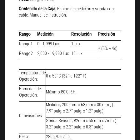
Contenido de la Caja:
Equipo de medición y sonda con
cable. Manual de instrución.
Rango
Medición
Resolución
Precisión
Rango1
0 - 1,999 Lux
1 Lux
± (5% + 4d)
Rango2
2,000 - 19,990 Lux
10 Lux
Temperatura de
0 a 50°C (32° a 122° F)
Operación:
Humedad de
Máximo 80% R.H.
Operación:
Medidor; 200 mm. x 68 mm.x 30 mm., (
7.9" pulg. x 2.7" pulg. x 1.2" pulg.)
Dimensiones:
Sonda Sensor ; 82mm x 55 mm x 7mm (
3.2" pulg. x 2.2" pulg. x 0.3" pulg.)
Peso:
280g./0.62 Lb.