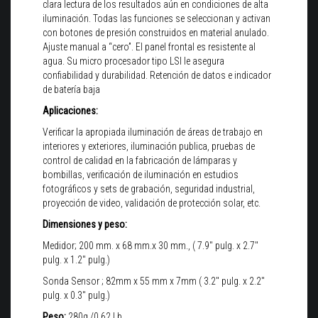
clara lectura de los resultados aún en condiciones de alta
iluminación. Todas las funciones se seleccionan y activan
con botones de presión construidos en material anulado.
Ajuste manual a “cero”. El panel frontal es resistente al
agua. Su micro procesador tipo LSI le asegura
confiabilidad y durabilidad. Retención de datos e indicador
de batería baja
Aplicaciones:
Verificar la apropiada iluminación de áreas de trabajo en
interiores y exteriores, iluminación publica, pruebas de
control de calidad en la fabricación de lámparas y
bombillas, verificación de iluminación en estudios
fotográficos y sets de grabación, seguridad industrial,
proyección de video, validación de protección solar, etc.
Dimensiones y peso:
Medidor; 200 mm. x 68 mm.x 30 mm., ( 7.9" pulg. x 2.7"
pulg. x 1.2" pulg.)
Sonda Sensor ; 82mm x 55 mm x 7mm ( 3.2" pulg. x 2.2"
pulg. x 0.3" pulg.)
Peso:
280g./0.62 Lb.