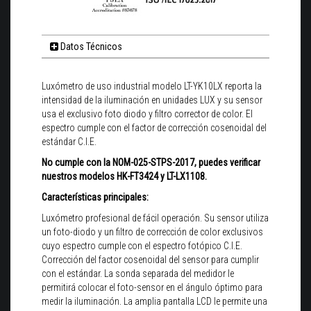
Datos Técnicos
Luxómetro de uso industrial modelo LT-YK10LX reporta la
intensidad de la iluminación en unidades LUX y su sensor
usa el exclusivo foto diodo y filtro corrector de color. El
espectro cumple con el factor de corrección cosenoidal del
estándar C.I.E.
No c
umple con la NOM-025-STPS-2017, puedes verificar
nuestros modelos HK-FT3424 y LT-LX1108.
Características principales:
Luxómetro profesional de fácil operación. Su sensor utiliza
un foto-diodo y un filtro de corrección de color exclusivos
cuyo espectro cumple con el espectro fotópico C.I.E.
Corrección del factor cosenoidal del sensor para cumplir
con el estándar. La sonda separada del medidor le
permitirá colocar el foto-sensor en el ángulo óptimo para
medir la iluminación. La amplia pantalla LCD le permite una