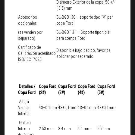
Diámetro Exterior de la copa: 50 +/-
( 0.5) mm
Accesorios
BL-BGD130 – soporte tipo “V” par
opcionales
copa Ford
(se venden por
BL-BGD 131 – Soporte tipo tipié
separado)
para compa Ford
Certificado de
Disponible bajo pedido, favor de
Calibración acreditado
solicitar por separado.
ISO/IEC17025
Detalles /
Copa Ford
Copa Ford
Copa Ford
Copa Ford
Copa Ford
(2#)
(3#)
(4#)
(5#)
Altura
Vertical
43±0.1mm
43±0.1mm
43±0.1mm
43±0.1mm
Interna
Orificio
Interno
2.53 mm
3.4 mm
4.1 mm
5.2 mm
ф（mm）