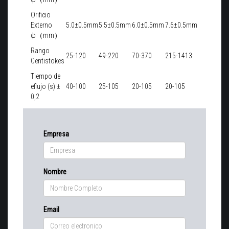
Orificio
Externo
5.0±0.5mm
5.5±0.5mm
6.0±0.5mm
7.6±0.5mm
ф（mm）
Rango
25-120
49-220
70-370
215-1413
Centistokes
Tiempo de
eflujo (s) ±
40-100
25-105
20-105
20-105
0,2
Empresa
Nombre
Email