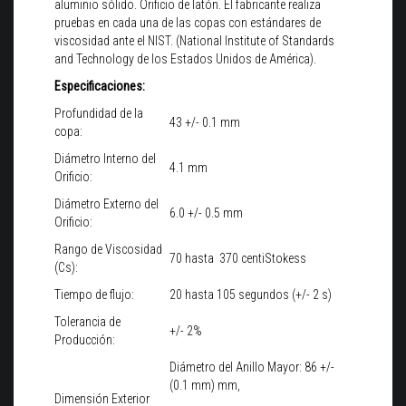
aluminio sólido. Orificio de latón. El fabricante realiza
pruebas en cada una de las copas con estándares de
viscosidad ante el NIST. (National Institute of Standards
and Technology de los Estados Unidos de América).
Especificaciones:
Profundidad de la
43 +/- 0.1 mm
copa:
Diámetro Interno del
4.1 mm
Orificio:
Diámetro Externo del
6.0 +/- 0.5 mm
Orificio:
Rango de Viscosidad
70 hasta 370 centiStokess
(Cs):
Tiempo de flujo:
20 hasta 105 segundos (+/- 2 s)
Tolerancia de
+/- 2%
Producción:
Diámetro del Anillo Mayor: 86 +/-
(0.1 mm) mm,
Dimensión Exterior