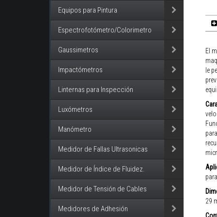
Equipos para Pintura
Espectrofotómetro/Colorimetro
Gaussimetros
El m
maqu
Impactómetros
le p
prev
Linternas para Inspección
equi
Cara
Luxómetros
velo
Func
Manómetro
para
recu
Medidor de Fallas Ultrasonicas
micr
Apli
Medidor de Índice de Fluidez.
para
Medidor de Tensión de Cables
Dim
29 m
Medidores de Adhesión
Cont