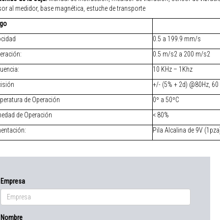
or al medidor, base magnética, estuche de transporte
go
ocidad
0.5 a 199.9 mm/s
eración:
0.5 m/s2 a 200 m/s2
uencia:
10 KHz – 1Khz
cisión
+/- (5% + 2d) @80Hz, 60
peratura de Operación
0º a 50ºC
edad de Operación
< 80%
mentación:
Pila Alcalina de 9V (1pza
Empresa
Nombre