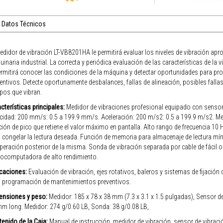
Datos Técnicos
edidor de vibración LT-VB8201HA le permitirá evaluar los niveles de vibración ap
inaria industrial. La correcta y periódica evaluación de las características de la 
ermitirá conocer las condiciones de la máquina y detectar oportunidades para 
entivos. Detecte oportunamente desbalances, fallas de alineación, posibles fallas
pos que vibran.
cterísticas principales:
Medidor de vibraciones profesional equipado con sensor 
cidad: 200 mm/s: 0.5 a 199.9 mm/s. Aceleración: 200 m/s2: 0.5 a 199.9 m/s2. M
ión de pico que retiene el valor máximo en pantalla. Alto rango de frecuencia 10
 congelar la lectura deseada. Función de memoria para almacenaje de lectura 
peración posterior de la misma. Sonda de vibración separada por cable de fácil o
ocomputadora de alto rendimiento.
caciones:
Evaluación de vibración, ejes rotativos, baleros y sistemas de fijación
 programación de mantenimientos preventivos.
ensiones y peso:
Medidor: 185 x 78 x 38 mm (7.3 x 3.1 x 1.5 pulgadas), Sensor d
m long. Medidor: 274 g/0.60 LB, Sonda: 38 g/0.08 LB,
enido de la Caja:
Manual de instrucción, medidor de vibración, sensor de vibraci