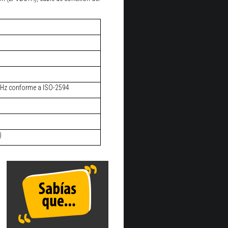
 Hz conforme a ISO-2594
)