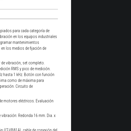
ropiados para cada categoría de
vibración en los equipos industriales
programar mantenimientos
 en los medios de fijación de
de vibración, set completo.
edición RMS y pico de medición.
 Hz hasta 1 kHz. Botón con función
mínima como de máxima para
peración. Circuito de
 de motores eléctricos. Evaluación
e vibración: Redonda 16 mm. Dia. x
ón (LT-VB81A), cable de conexión del