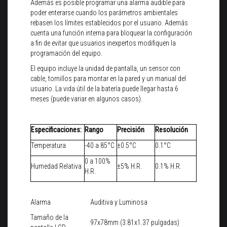
Además es posible programar una alarma audible para
poder enterarse cuando los parámetros ambientales
rebasen los límites establecidos por el usuario. Además
cuenta una función interna para bloquear la configuración
a fin de evitar que usuarios inexpertos modifiquen la
programación del equipo.
El equipo incluye la unidad de pantalla, un sensor con
cable, tornillos para montar en la pared y un manual del
usuario. La vida útil de la batería puede llegar hasta 6
meses (puede variar en algunos casos).
Especificaciones:
Rango
Precisión
Resolución
Temperatura
-40 a 85°C
±0.5°C
0.1°C
0 a 100%
Humedad Relativa
±5% H.R.
0.1% H.R.
H.R.
Alarma
Auditiva y Luminosa
Tamaño de la
97x78mm (3.81x1.37 pulgadas)