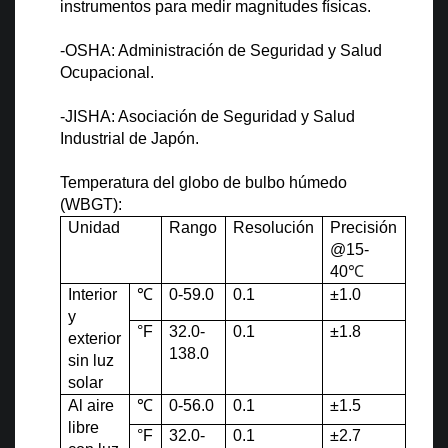
instrumentos para medir magnitudes físicas.
-OSHA: Administración de Seguridad y Salud
Ocupacional.
-JISHA: Asociación de Seguridad y Salud
Industrial de Japón.
Temperatura del globo de bulbo húmedo
(WBGT):
Unidad
Rango
Resolución
Precisión
@15-
40
℃
Interior
℃
0-59.0
0.1
±1.0
y
°
F
32.0-
0.1
±1.8
exterior
138.0
sin luz
solar
Al aire
℃
0-56.0
0.1
±1.5
libre
°
F
32.0-
0.1
±2.7