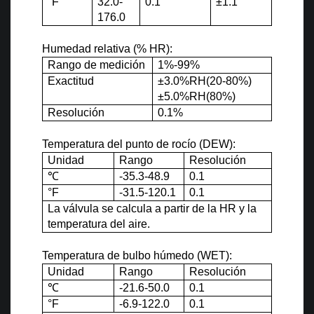
°
F
32.0-
0.1
±1.1
176.0
Humedad relativa (% HR):
Rango de medición
1%-99%
Exactitud
±3.0%RH(20-80%)
±5.0%RH(80%)
Resolución
0.1%
Temperatura del punto de rocío (DEW):
Unidad
Rango
Resolución
℃
-35.3-48.9
0.1
°
F
-31.5-120.1
0.1
La válvula se calcula a partir de la HR y la
temperatura del aire.
Temperatura de bulbo húmedo (WET):
Unidad
Rango
Resolución
℃
-21.6-50.0
0.1
°
F
-6.9-122.0
0.1