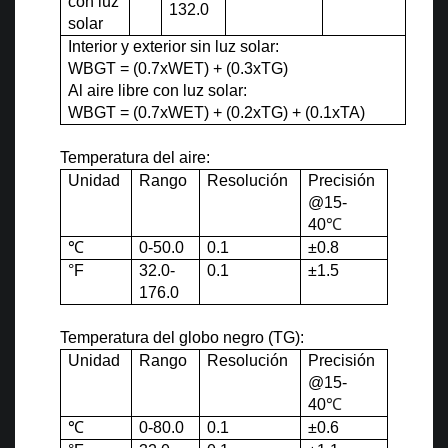
con luz
132.0
solar
Interior y exterior sin luz solar:
WBGT = (0.7xWET) + (0.3xTG)
Al aire libre con luz solar:
WBGT = (0.7xWET) + (0.2xTG) + (0.1xTA)
Temperatura del aire:
Unidad
Rango
Resolución
Precisión
@15-
40
℃
℃
0-50.0
0.1
±0.8
°
F
32.0-
0.1
±1.5
176.0
Temperatura del globo negro (TG):
Unidad
Rango
Resolución
Precisión
@15-
40
℃
℃
0-80.0
0.1
±0.6