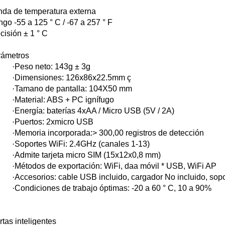
da de temperatura externa
go -55 a 125 ° C / -67 a 257 ° F
cisión ± 1 ° C
rámetros
·
Peso neto: 143g ± 3g
·
Dimensiones: 126x86x22.5mm ç
·
Tamano de pantalla: 104X50 mm
·
Material: ABS + PC ignífugo
·
Energía: baterías 4xAA / Micro USB (5V / 2A)
·
Puertos: 2xmicro USB
·
Memoria incorporada:> 300,00 registros de detección
·
Soportes WiFi: 2.4GHz (canales 1-13)
·
Admite tarjeta micro SIM (15x12x0,8 mm)
·
Métodos de exportación: WiFi, daa móvil * USB, WiFi AP
·
Accesorios: cable USB incluido, cargador No incluido, sopo
·
Condiciones de trabajo óptimas: -20 a 60 ° C, 10 a 90%
rtas inteligentes