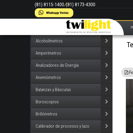
(81) 8115-1400
/
(81) 8173-4300
P
Alcoholímetros
Te
Amperímetros
Analizadores de Energía
Fi
Anemómetros
Balanzas y Básculas
Boroscopios
Brillómetros
Calibrador de procesos y lazo