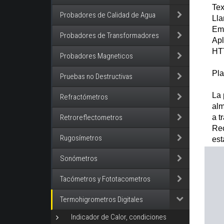
Te
Probadores de Calidad de Agua
Ll
Em
Probadores de Transformadores
Apl
HT
Probadores Magneticos
Pla
Pruebas no Destructivas
La 
Refractómetros
alm
Retroreflectometros
a t
Rec
Rugosímetros
est
Sonómetros
Tacómetros y Fototacometros
Termohigrometros Digitales
Indicador de Calor, condiciones