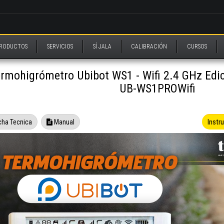
RODUCTOS
SERVICIOS
SÍ JALA
CALIBRACIÓN
CURSOS
rmohigrómetro Ubibot WS1 - Wifi 2.4 GHz Edic
UB-WS1PROWifi
Instr
cha Tecnica
Manual