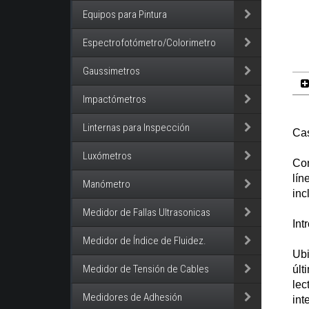
Equipos para Pintura
Espectrofotómetro/Colorimetro
Gaussimetros
Impactómetros
Linternas para Inspección
Ca
Luxómetros
Con
lín
Manómetro
inc
Medidor de Fallas Ultrasonicas
Int
Medidor de Índice de Fluidez.
Ubi
Medidor de Tensión de Cables
últ
lec
Medidores de Adhesión
int