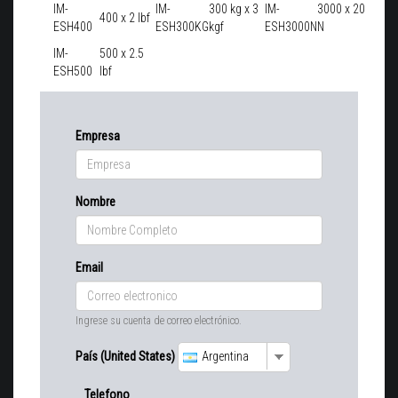
IM-
IM-
300 kg x 3
IM-
3000 x 20
400 x 2 lbf
ESH400
ESH300KG
kgf
ESH3000N
N
IM-
500 x 2.5
ESH500
lbf
Empresa
Nombre
Email
Ingrese su cuenta de correo electrónico.
País (United States)
Argentina
Telefono