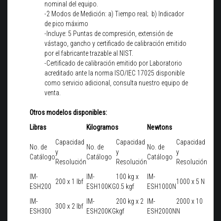
nominal del equipo.
-2 Modos de Medición: a) Tiempo real; b) Indicador
de pico máximo
-Incluye: 5 Puntas de compresión, extensión de
vástago, gancho y certificado de calibración emitido
por el fabricante trazable al NIST.
-Certificado de calibración emitido por Laboratorio
acreditado ante la norma ISO/IEC 17025 disponible
como servicio adicional, consulta nuestro equipo de
venta.
Otros modelos disponibles:
Libras
Kilogramos
Newtons
Capacidad
Capacidad
Capacidad
No. de
No. de
No. de
y
y
y
Catálogo
Catálogo
Catálogo
Resolución
Resolución
Resolución
IM-
IM-
100 kg x
IM-
200 x 1 lbf
1000 x 5 N
ESH200
ESH100KG
0.5 kgf
ESH1000N
IM-
IM-
200 kg x 2
IM-
2000 x 10
300 x 2 lbf
ESH300
ESH200KG
kgf
ESH2000N
N