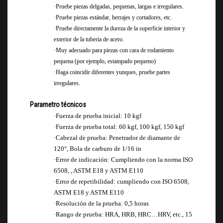
·
Pruebe piezas delgadas, pequenas, largas e irregulares.
·
Pruebe piezas estándar, herrajes y cortadores, etc.
·
Pruebe directamente la dureza de la superficie interior y
exterior de la tubería de acero.
·
Muy adecuado para piezas con cara de rodamiento
pequena (por ejemplo, estampado pequeno)
·
Haga coincidir diferentes yunques, pruebe partes
irregulares.
Parametro técnicos
·
Fuerza de prueba inicial: 10 kgf
·
Fuerza de prueba total: 60 kgf, 100 kgf, 150 kgf
·
Cabezal de prueba: Penetrador de diamante de
120°, Bola de carburo de 1/16 in
·
Error de indicación: Cumpliendo con la norma ISO
6508, , ASTM E18 y ASTM E110
·
Error de repetibilidad: cumpliendo con ISO 6508,
ASTM E18 y ASTM E110
·
Resolución de la prueba: 0,5 horas
·
Rango de prueba: HRA, HRB, HRC…HRV, etc., 15