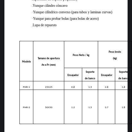
.Yunque cilindro cóncavo
·
Yunque cilíndrico convexo (para tubos y laminas curvas)
·
Yunque para probar bolas (para bolas de acero)
.Lupa de repuesto
Peso bruto
Peso Neto / kg
Tamano de apertura
(kg)
Modelo
An x Pr (mm)
Soporte
Soporte
Ensayador
Ensayador
de banco
de banco
PHR-1
25X25
0,8
1.5
2.8
1.8
PHR-2
50X50
1.2
1.5
3.7
1.8