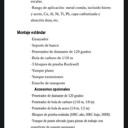
escalas.
·
Rango de aplicación: metal común, incluido hierro
y acero, Cu, Al, Ni, Ti, Pb, capa carburizada y
aleación dura, etc.
Montaje estándar
·
Ensayador
·
Soporte de banco
·
Penetrador de diamante de 120 grados
·
Bola de carburo de 1/
16 in
·
3 bloques de prueba Rockwell
·
Yunque plano
·
Yunque extensiones
·
Estuche de transporte
Accesorios opcionales
·
Penetrador de diamante de 120 grados
·
Penetrador de bola de carburo (1/16 in, 1/8 in)
·
Penetrador de bola de acero (1/4 in, 1/2 in)
·
Bloques de prueba estándar (HRC-alto, HRC-bajo, HRB)
·
Yunque de punto elevado (para piezas de trabajo con
superficies de soporte pequenas)