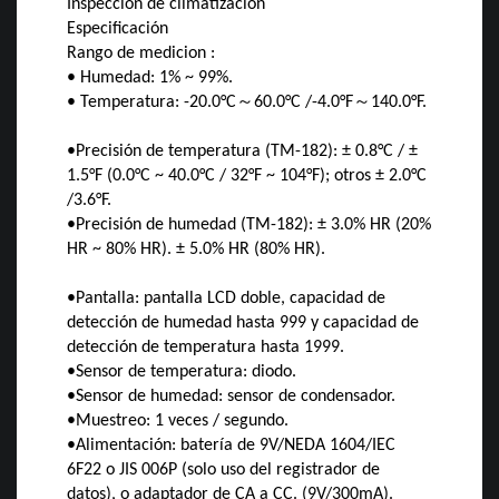
Inspección de climatización
Especificación
Rango de medicion :
• Humedad: 1% ~ 99%.
• Temperatura: -20.0°C
～
60.0°C /-4.0°F
～
140.0°F.
•
Precisión de temperatura (TM-182): ± 0.8°C / ±
1.5°F (0.0°C ~ 40.0°C / 32°F ~ 104°F); otros ± 2.0°C
/3.6°F.
•
Precisión de humedad (TM-182): ± 3.0% HR (20%
HR ~ 80% HR). ± 5.0% HR (80% HR).
•
Pantalla: pantalla LCD doble, capacidad de
detección de humedad hasta 999 y capacidad de
detección de temperatura hasta 1999.
•
Sensor de temperatura: diodo.
•
Sensor de humedad: sensor de condensador.
•
Muestreo: 1 veces / segundo.
•
Alimentación: batería de 9V/NEDA 1604/IEC
6F22 o JIS 006P (solo uso del registrador de
datos), o adaptador de CA a CC. (9V/300mA).