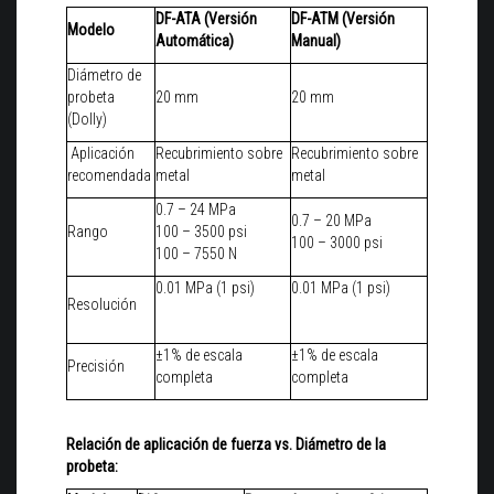
DF-ATA (Versión
DF-ATM (Versión
Modelo
Automática)
Manual)
Diámetro de
probeta
20 mm
20 mm
(Dolly)
Aplicación
Recubrimiento sobre
Recubrimiento sobre
recomendada
metal
metal
0.7 – 24 MPa
0.7 – 20 MPa
Rango
100 – 3500 psi
100 – 3000 psi
100 – 7550 N
0.01 MPa (1 psi)
0.01 MPa (1 psi)
Resolución
±1% de escala
±1% de escala
Precisión
completa
completa
Relación de aplicación de fuerza vs. Diámetro de la
probeta: