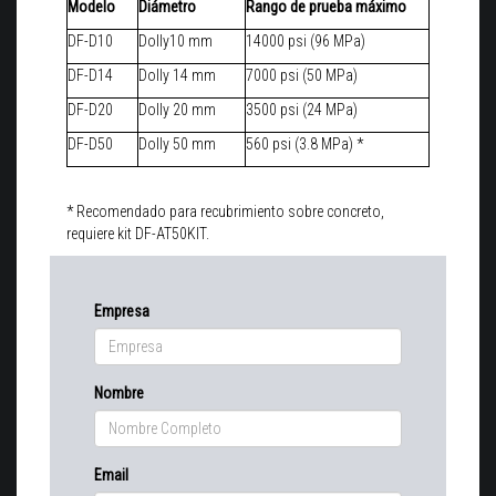
Modelo
Diámetro
Rango de prueba máximo
DF-D10
Dolly10 mm
14000 psi (96 MPa)
DF-D14
Dolly 14 mm
7000 psi (50 MPa)
DF-D20
Dolly 20 mm
3500 psi (24 MPa)
DF-D50
Dolly 50 mm
560 psi (3.8 MPa) *
* Recomendado para recubrimiento sobre concreto,
requiere kit DF-AT50KIT.
Empresa
Nombre
Email