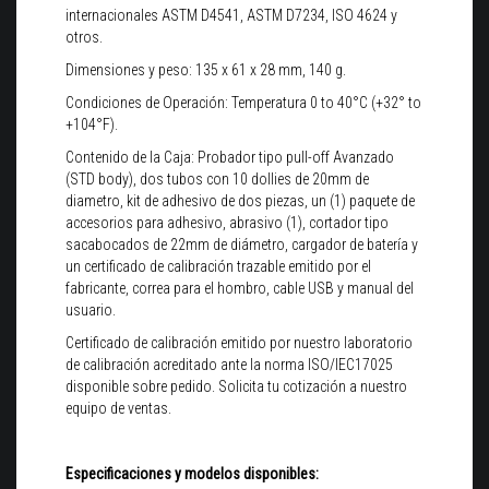
internacionales ASTM D4541, ASTM D7234, ISO 4624 y
otros.
Dimensiones y peso: 135 x 61 x 28 mm, 140 g.
Condiciones de Operación: Temperatura 0 to 40°C (+32° to
+104°F).
Contenido de la Caja: Probador tipo pull-off Avanzado
(STD body), dos tubos con 10 dollies de 20mm de
diametro, kit de adhesivo de dos piezas, un (1) paquete de
accesorios para adhesivo, abrasivo (1), cortador tipo
sacabocados de 22mm de diámetro, cargador de batería y
un certificado de calibración trazable emitido por el
fabricante, correa para el hombro, cable USB y manual del
usuario.
Certificado de calibración emitido por nuestro laboratorio
de calibración acreditado ante la norma ISO/IEC17025
disponible sobre pedido. Solicita tu cotización a nuestro
equipo de ventas.
Especificaciones y modelos disponibles: