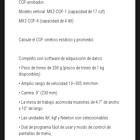
COF-probador
Modelo vertical: MX2-COF-1 (capacidad de 17 ozf)
MX2-COF-4 (capacidad de 4 lbf)
Calcule el COF cinético estático y promedio
Completo con software de adquisición de datos
• Peso de trineo de 200 g (pesos de trineo de 1 kg
disponibles)
• Amplio rango de velocidad 10~305 mm/min
• Carrera: 9" (230 mm)
• La mesa de trabajo acomoda muestras de 4.7" de ancho
x 10" de largo
• Las unidades lbf, kgf y Newton son seleccionables
• Dial de programa fácil de usar y modo de control de
pantallas de menú,