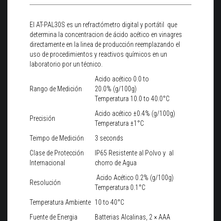
El AT-PAL30S es un refractómetro digital y portátil que
determina la concentracion de ácido acético en vinagres
directamente en la linea de producción reemplazando el
uso de procedimientos y reactivos químicos en un
laboratorio por un técnico.
Acido acético 0.0 to
Rango de Medición
20.0% (g/100g)
Temperatura 10.0 to 40.0°C
Acido acético ±0.4% (g/100g)
Precisión
Temperatura ±1°C
Teimpo de Medición
3 seconds
Clase de Protección
IP65 Resistente al Polvo y al
Internacional
chorro de Agua
Acido Acético 0.2% (g/100g)
Resolución
Temperatura 0.1°C
Temperatura Ambiente
10 to 40°C
Fuente de Energia
Batterias Alcalinas, 2 × AAA