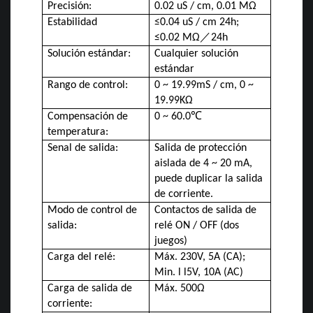
Precisión:
0.02 uS / cm, 0.01 MΩ
Estabilidad
≤0.04 uS / cm 24h;
≤0.02 MΩ
／
24h
Solución estándar:
Cualquier solución
estándar
Rango de control:
0 ~ 19.99mS / cm, 0 ~
19.99KΩ
Compensación de
0 ~ 60.0
℃
temperatura:
Senal de salida:
Salida de protección
aislada de 4 ~ 20 mA,
puede duplicar la salida
de corriente.
Modo de control de
Contactos de salida de
salida:
relé ON / OFF (dos
juegos)
Carga del relé:
Máx. 230V, 5A (CA);
Min. l l5V, 10A (AC)
Carga de salida de
Máx. 500Ω
corriente: