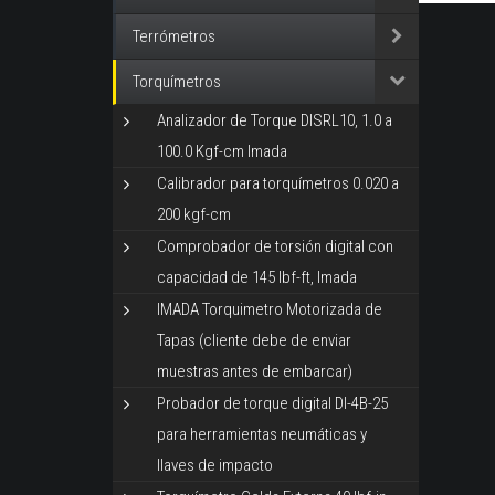
Terrómetros
Torquímetros
Analizador de Torque DISRL10, 1.0 a
100.0 Kgf-cm Imada
Calibrador para torquímetros 0.020 a
200 kgf-cm
Comprobador de torsión digital con
capacidad de 145 lbf-ft, Imada
IMADA Torquimetro Motorizada de
Tapas (cliente debe de enviar
muestras antes de embarcar)
Probador de torque digital DI-4B-25
para herramientas neumáticas y
llaves de impacto