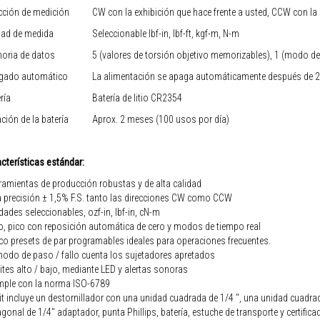
cción de medición
CW con la exhibición que hace frente a usted, CCW con la e
dad de medida
Seleccionable lbf-in, lbf-ft, kgf-m, N-m
oria de datos
5 (valores de torsión objetivo memorizables), 1 (modo de 
gado automático
La alimentación se apaga automáticamente después de 
ría
Batería de litio CR2354
ción de la batería
Aprox. 2 meses (100 usos por día)
cterísticas estándar:
ramientas de producción robustas y de alta calidad
a precisión ± 1,5% F.S. tanto las direcciones CW como CCW
dades seleccionables, ozf-in, lbf-in, cN-m
o, pico con reposición automática de cero y modos de tiempo real
co presets de par programables ideales para operaciones frecuentes.
modo de paso / fallo cuenta los sujetadores apretados
ites alto / bajo, mediante LED y alertas sonoras
mple con la norma ISO-6789
kit incluye un destornillador con una unidad cuadrada de 1/4 ", una unidad cuadr
gonal de 1/4" adaptador, punta Phillips, batería, estuche de transporte y certifica