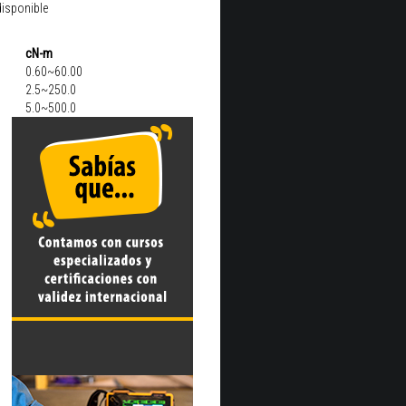
disponible
cN-m
0.60~60.00
2.5~250.0
5.0~500.0