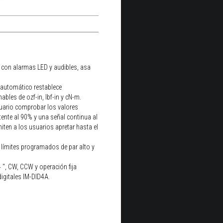
n con alarmas LED y audibles, asa
o automático restablece
les de ozf-in, lbf-in y cN-m.
uario comprobar los valores
tente al 90% y una señal continua al
ten a los usuarios apretar hasta el
 límites programados de par alto y
 ", CW, CCW y operación fija
digitales IM-DID4A.