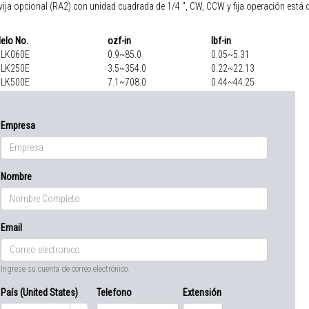
vija opcional (RA2) con unidad cuadrada de 1/4 ", CW, CCW y fija operación está 
elo No.
ozf-in
lbf-in
GLK060E
0.9~85.0
0.05~5.31
GLK250E
3.5~354.0
0.22~22.13
GLK500E
7.1~708.0
0.44~44.25
Empresa
Nombre
Email
Ingrese su cuenta de correo electrónico.
País (United States)
Telefono
Extensión