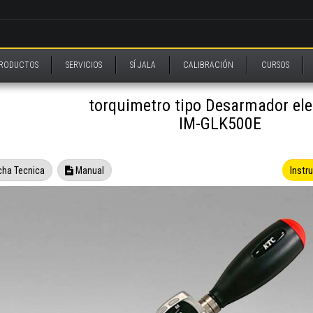
RODUCTOS
SERVICIOS
SÍ JALA
CALIBRACIÓN
CURSOS
torquimetro tipo Desarmador ele
IM-GLK500E
Instr
cha Tecnica
Manual