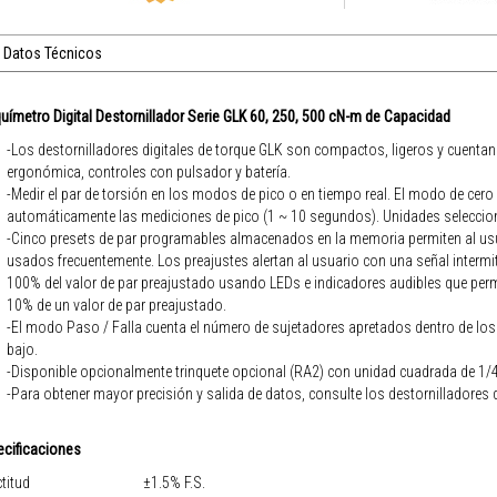
Datos Técnicos
uímetro Digital Destornillador Serie GLK 60, 250, 500 cN-m de Capacidad
-Los destornilladores digitales de torque GLK son compactos, ligeros y cuenta
ergonómica, controles con pulsador y batería.
-Medir el par de torsión en los modos de pico o en tiempo real. El modo de cer
automáticamente las mediciones de pico (1 ~ 10 segundos). Unidades seleccionab
-Cinco presets de par programables almacenados en la memoria permiten al us
usados ​​frecuentemente. Los preajustes alertan al usuario con una señal intermi
100% del valor de par preajustado usando LEDs e indicadores audibles que permi
10% de un valor de par preajustado.
-El modo Paso / Falla cuenta el número de sujetadores apretados dentro de los
bajo.
-Disponible opcionalmente trinquete opcional (RA2) con unidad cuadrada de 1/4
-Para obtener mayor precisión y salida de datos, consulte los destornilladores 
ecificaciones
titud
±1.5% F.S.