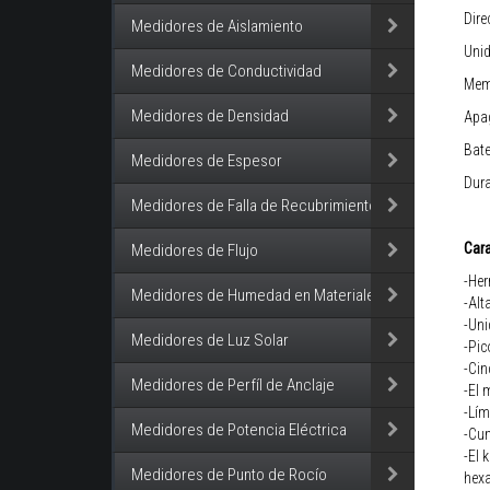
Dire
Medidores de Aislamiento
Uni
Medidores de Conductividad
Mem
Medidores de Densidad
Apa
Bate
Medidores de Espesor
Dura
Medidores de Falla de Recubrimiento
Cara
Medidores de Flujo
-Her
Medidores de Humedad en Materiales
-Alt
-Uni
Medidores de Luz Solar
-Pic
-Cin
Medidores de Perfíl de Anclaje
-El 
-Lím
Medidores de Potencia Eléctrica
-Cu
-El 
Medidores de Punto de Rocío
hexa