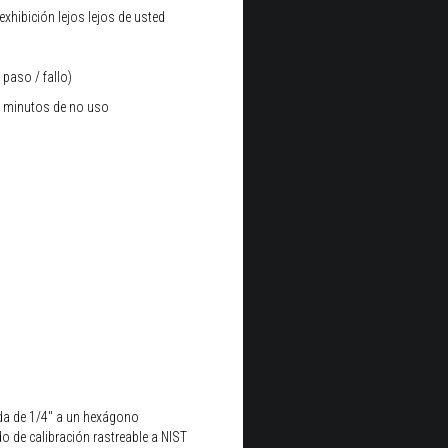
xhibición lejos lejos de usted
paso / fallo)
2 minutos de no uso
ada de 1/4" a un hexágono
do de calibración rastreable a NIST