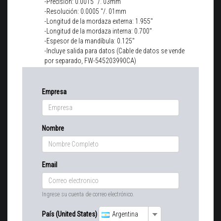
-Precisión: 0.0015 "/. 03mm
-Resolución: 0.0005 "/. 01mm
-Longitud de la mordaza externa: 1.955"
-Longitud de la mordaza interna: 0.700"
-Espesor de la mandíbula: 0.125"
-Incluye salida para datos (Cable de datos se vende
por separado, FW-545203990CA)
Empresa
Nombre
Email
Ingrese su cuenta de correo electrónico.
País (United States)
Argentina