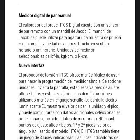
Medidor digital de par manual
El calibrador de torque HTGS Digital cuenta con un sensor
de par remoto con un mandril de Jacob. El mandril de
Jacob se puede utilizar para agarrar una muestra de prueba
o una amplia variedad de agarres. Pruebe en sentido
horario o antihorario. Unidades de medición
seleccionables de lbf-in, kgf-cm, o N-cm.
Nueva interfaz
El probador de torsión HTGS ofrece menús fáciles de usar
para hacer la programación del medidor simple. Seleccione
unidades, invierta la pantalla, establezca valores de ajuste
altos / bajos y establezca todas las demás funciones
utilizando menús en lenguaje sencillo. La pantalla electro
luminiscente EL muestra el valor de par, la unidad y el pico,
y puede configurarse con datos adicionales seleccionables
por el usuario, incluidos datos de memoria, + NG count,
puntos de ajuste altos / bajos, 1ª y 2ª picos, valor de
ángulo (utilizando el modelo HTGA) El HTGS también tiene
un juego de 3 luces indicadoras. Las luces indicadoras de