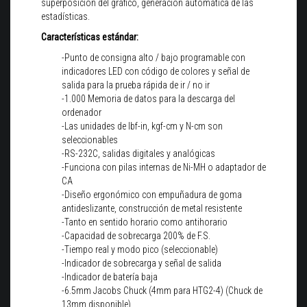
superposición del gráfico, generación automática de las
estadísticas.
Características estándar:
-Punto de consigna alto / bajo programable con
indicadores LED con código de colores y señal de
salida para la prueba rápida de ir / no ir
-1.000 Memoria de datos para la descarga del
ordenador
-Las unidades de lbf-in, kgf-cm y N-cm son
seleccionables
-RS-232C, salidas digitales y analógicas
-Funciona con pilas internas de Ni-MH o adaptador de
CA
-Diseño ergonómico con empuñadura de goma
antideslizante, construcción de metal resistente
-Tanto en sentido horario como antihorario
-Capacidad de sobrecarga 200% de F.S.
-Tiempo real y modo pico (seleccionable)
-Indicador de sobrecarga y señal de salida
-Indicador de batería baja
-6.5mm Jacobs Chuck (4mm para HTG2-4) (Chuck de
13mm disponible)