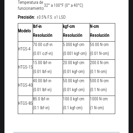
Temperatura de
32° a 100°F (0° a 40°C)
funcionamiento
Precisión:
±0.5% F.S. ±1 LSD
lbf-in
kgf-cm
N-cm
Modelo
Resolución
Resolución
Resolución
70.00 ozf-in
5.000 kgf-cm
50.00 N-cm
HTGS-4
(0.01 ozf-in)
(0.001 kgf-cm)
(0.01 N-cm)
15.00 lbf-in
20.00 kgf-cm
200.0 N-cm
HTGS-15
(0.01 lbf-in)
(0.01 kgf-cm)
(0.1 N-cm)
40.00 lbf-in
50.00 kgf-cm
500.0 N-cm
HTGS-40
(0.01 lbf-in)
(0.01 kgf-cm)
(0.1 N-cm)
85.0 lbf-in
100.0 kgf-cm
1000 N-cm
HTGS-85
(0.1 lbf-in)
(0.1 kgf-cm)
(1 N-cm)