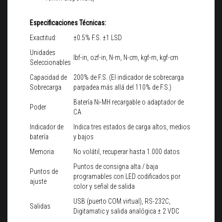
Especificaciones Técnicas:
Exactitud:
±0.5% F.S. ±1 LSD
Unidades
lbf-in, ozf-in, N-m, N-cm, kgf-m, kgf-cm
Seleccionables
Capacidad de
200% de F.S. (El indicador de sobrecarga
Sobrecarga
parpadea más allá del 110% de F.S.)
Batería Ni-MH recargable o adaptador de
Poder
CA
Indicador de
Indica tres estados de carga altos, medios
batería
y bajos
Memoria
No volátil, recuperar hasta 1.000 datos
Puntos de consigna alta / baja
Puntos de
programables con LED codificados por
ajuste
color y señal de salida
USB (puerto COM virtual), RS-232C,
Salidas
Digitamatic y salida analógica ± 2 VDC