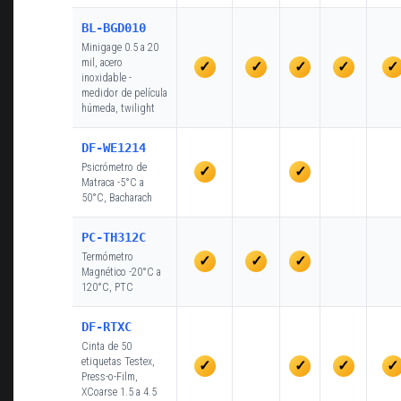
BL-BGD010
Minigage 0.5 a 20
mil, acero
✓
✓
✓
✓
✓
inoxidable -
medidor de película
húmeda, twilight
DF-WE1214
Psicrómetro de
✓
✓
Matraca -5°C a
50°C, Bacharach
PC-TH312C
Termómetro
✓
✓
✓
Magnético -20°C a
120°C, PTC
DF-RTXC
Cinta de 50
etiquetas Testex,
✓
✓
✓
✓
Press-o-Film,
XCoarse 1.5 a 4.5