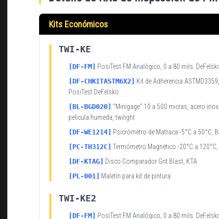
Kits Económicos
TWI-KE
[DF-FM]
PosiTest FM Analógico, 0 a 80 mils. DeFelsk
[DF-CHKITASTM6X2]
Kit de Adherencia ASTMD3359,
PosiTest DeFelsko
[BL-BGD020]
"Minigage" 10 a 500 micras, acero inox
pelicula humeda, twilight
[DF-WE1214]
Psicrómetro de Matraca -5°C a 50°C, 
[PC-TH312C]
Termómetro Magnético -20°C a 120°C,
[DF-KTAG]
Disco Comparador Grit Blast, KTA
[PL-001]
Maletín para kit de pintura
TWI-KE2
[DF-FM]
PosiTest FM Analógico, 0 a 80 mils. DeFelsk