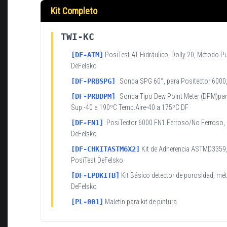
Kit Completo
TWI-KC
[DF-ATM]
PosiTest AT Hidráulico, Dolly 20, Método Pu
DeFelsko
[
DF-PRBSPG
]
Sonda SPG 60°, para Positector 6000
[DF-PRBDPM]
Sonda Tipo Dew Point Meter (DPM)par
Sup.-40 a 190ºC Temp.Aire-40 a 175ºC DF
[DF-FN1]
PosiTector 6000 FN1 Ferroso/No Ferroso, E
DeFelsko
[DF-CHKITASTM6X2]
Kit de Adherencia ASTMD3359,
PosiTest DeFelsko
[DF-LPDKITB]
Kit Básico detector de porosidad, m
DeFelsko
[PL-001]
Maletín para kit de pintura