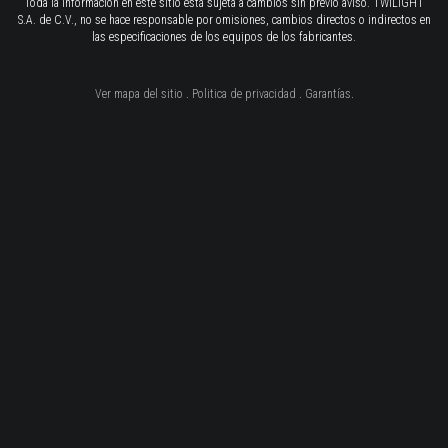
Toda la información en este sitio está sujeta a cambios sin previo aviso. TWILIGHT
S.A. de C.V., no se hace responsable por omisiones, cambios directos o indirectos en
las especificaciones de los equipos de los fabricantes.
Ver mapa del sitio
.
Politica de privacidad
.
Garantías
.