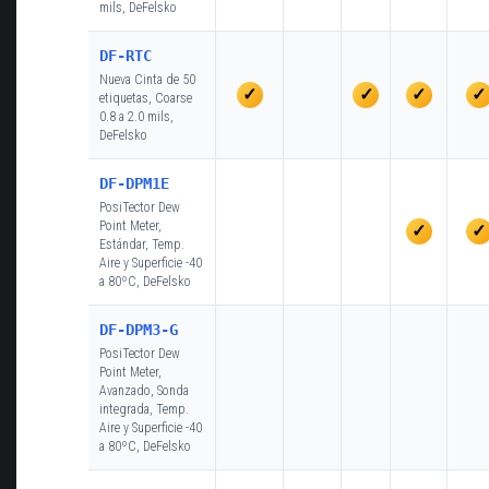
mils, DeFelsko
DF-RTC
Nueva Cinta de 50
✓
✓
✓
✓
etiquetas, Coarse
0.8 a 2.0 mils,
DeFelsko
DF-DPM1E
PosiTector Dew
Point Meter,
✓
✓
Estándar, Temp.
Aire y Superficie -40
a 80ºC, DeFelsko
DF-DPM3-G
PosiTector Dew
Point Meter,
Avanzado, Sonda
integrada, Temp.
Aire y Superficie -40
a 80ºC, DeFelsko