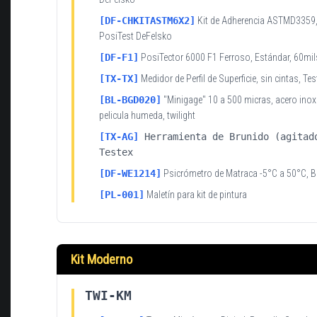
[DF-CHKITASTM6X2]
Kit de Adherencia ASTMD3359,
PosiTest DeFelsko
[DF-F1]
PosiTector 6000 F1 Ferroso, Estándar, 60mil
[TX-TX]
Medidor de Perfil de Superficie, sin cintas, Tes
[BL-BGD020]
"Minigage" 10 a 500 micras, acero inox
pelicula humeda, twilight
[TX-AG]
Herramienta de Brunido (agitad
Testex
[DF-WE1214]
Psicrómetro de Matraca -5°C a 50°C, 
[PL-001]
Maletín para kit de pintura
Kit Moderno
TWI-KM