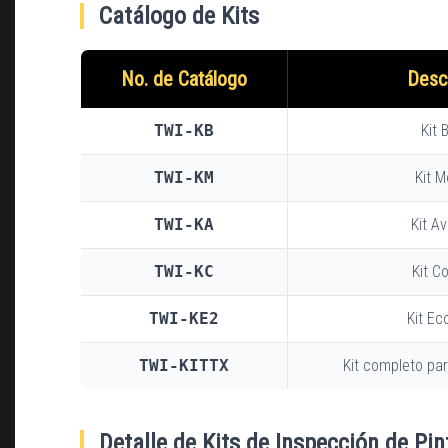
Catálogo de Kits
No. de Catálogo
Desc
TWI-KB
Kit 
TWI-KM
Kit 
TWI-KA
Kit A
TWI-KC
Kit C
TWI-KE2
Kit E
TWI-KITTX
Kit completo par
Detalle de Kits de Inspección de Pin