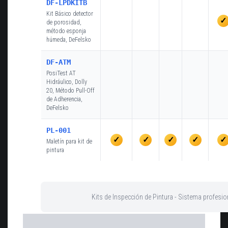
DF-LPDKITB
Kit Básico detector
✓
de porosidad,
método esponja
húmeda, DeFelsko
DF-ATM
PosiTest AT
Hidráulico, Dolly
20, Método Pull-Off
de Adherencia,
DeFelsko
PL-001
✓
✓
✓
✓
✓
Maletín para kit de
pintura
Kits de Inspección de Pintura - Sistema profesi