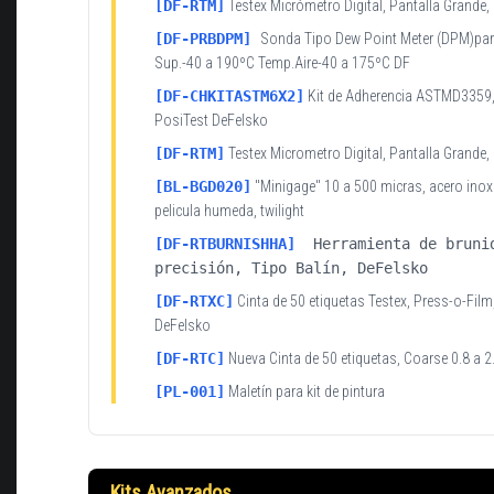
[DF-RTM]
Testex Micrómetro Digital, Pantalla Grande,
[
DF-PRBDPM
]
Sonda Tipo Dew Point Meter (DPM)par
Sup.-40 a 190ºC Temp.Aire-40 a 175ºC DF
[DF-CHKITASTM6X2]
Kit de Adherencia ASTMD3359,
PosiTest DeFelsko
[DF-RTM]
Testex Micrometro Digital, Pantalla Grande,
[BL-BGD020]
"Minigage" 10 a 500 micras, acero inox
pelicula humeda, twilight
[DF-RTBURNISHHA]
Herramienta de bruni
precisión, Tipo Balín, DeFelsko
[DF-RTXC]
Cinta de 50 etiquetas Testex, Press-o-Film
DeFelsko
[DF-RTC]
Nueva Cinta de 50 etiquetas, Coarse 0.8 a 2
[PL-001]
Maletín para kit de pintura
Kits Avanzados