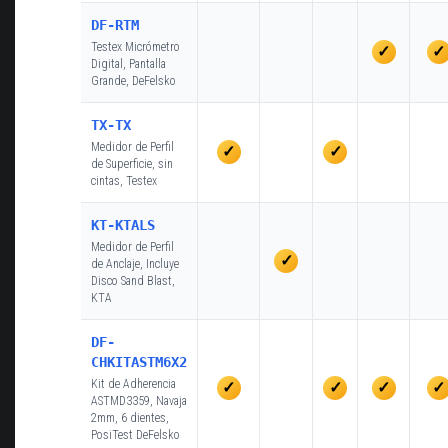
DF-RTM
Testex Micrómetro
✓
✓
Digital, Pantalla
Grande, DeFelsko
TX-TX
Medidor de Perfil
✓
✓
de Superficie, sin
cintas, Testex
KT-KTALS
Medidor de Perfil
✓
de Anclaje, Incluye
Disco Sand Blast,
KTA
DF-
CHKITASTM6X2
Kit de Adherencia
✓
✓
✓
✓
ASTMD3359, Navaja
2mm, 6 dientes,
PosiTest DeFelsko