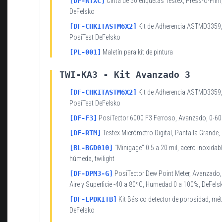
[DF-RTXC]
Cinta de 50 etiquetas Testex, Press-o-Film
DeFelsko
[DF-CHKITASTM6X2]
Kit de Adherencia ASTMD3359,
PosiTest DeFelsko
[PL-001]
Maletín para kit de pintura
TWI-KA3 - Kit Avanzado 3
[DF-CHKITASTM6X2]
Kit de Adherencia ASTMD3359,
PosiTest DeFelsko
[DF-F3]
PosiTector 6000 F3 Ferroso, Avanzado, 0-60
[DF-RTM]
Testex Micrómetro Digital, Pantalla Grande,
[BL-BGD010]
"Minigage" 0.5 a 20 mil, acero inoxidabl
húmeda, twilight
[DF-DPM3-G]
PosiTector Dew Point Meter, Avanzado,
Aire y Superficie -40 a 80ºC, Humedad 0 a 100%, DeFels
[DF-LPDKITB]
Kit Básico detector de porosidad, m
DeFelsko