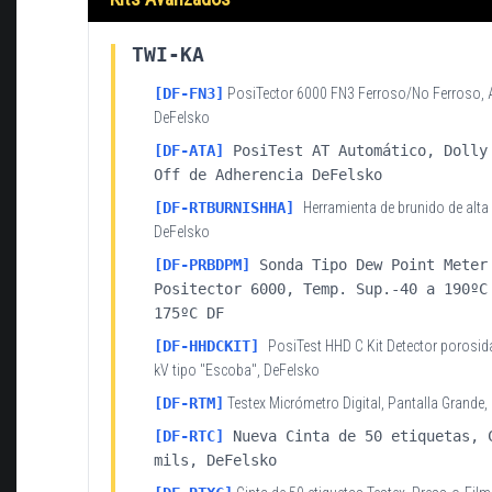
TWI-KA
[DF-FN3]
PosiTector 6000 FN3 Ferroso/No Ferroso, A
DeFelsko
[DF-ATA]
PosiTest AT Automático, Dolly
Off de Adherencia DeFelsko
[
DF-RTBURNISHHA]
Herramienta de brunido de alta 
DeFelsko
[
DF-PRBDPM]
Sonda Tipo Dew Point Meter
Positector 6000, Temp. Sup.-40 a 190ºC
175ºC DF
[
DF-HHDCKIT]
PosiTest HHD C Kit Detector porosida
kV tipo "Escoba", DeFelsko
[DF-RTM]
Testex Micrómetro Digital, Pantalla Grande,
[DF-RTC]
Nueva Cinta de 50 etiquetas, 
mils, DeFelsko