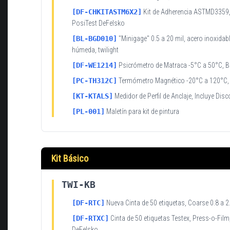
[DF-CHKITASTM6X2]
Kit de Adherencia ASTMD3359,
PosiTest DeFelsko
[BL-BGD010]
"Minigage" 0.5 a 20 mil, acero inoxidabl
húmeda, twilight
[DF-WE1214]
Psicrómetro de Matraca -5°C a 50°C, 
[PC-TH312C]
Termómetro Magnético -20°C a 120°C,
[KT-KTALS]
Medidor de Perfil de Anclaje, Incluye Dis
[PL-001]
Maletín para kit de pintura
Kit Básico
TWI-KB
[DF-RTC]
Nueva Cinta de 50 etiquetas, Coarse 0.8 a 2
[DF-RTXC]
Cinta de 50 etiquetas Testex, Press-o-Film
DeFelsko