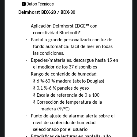
Datos Técnicos
Delmhorst BDX-20 / BDX-30
·
Aplicación Delmhorst EDGE™ con
conectividad Bluetooth®
·
Pantalla grande personalizada con luz de
fondo automática: fácil de leer en todas
las condiciones.
·
Especies/materiales: descargue hasta 15 en
el medidor de los 37 disponibles
·
Rango de contenido de humedad:
§
6 %-60 % madera (abeto Douglas)
§
0,1 %-6 % paneles de yeso
§
Escala de referencia de 0 a 100
§
Corrección de temperatura de la
madera (°F/°C)
·
Punto de ajuste de alarma: alerta sobre el
nivel de contenido de humedad
seleccionado por el usuario
·
Estadísticas de lecturas en pantalla: alto,