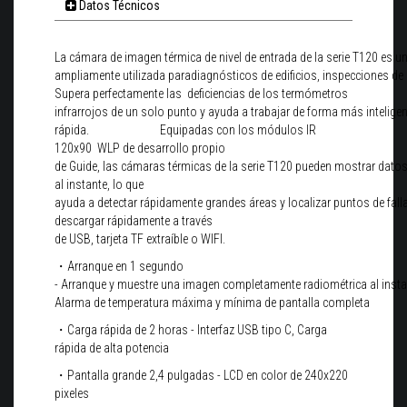
Datos Técnicos
La cámara de imagen térmica de nivel de entrada de la serie T120 es 
ampliamente utilizada paradiagnósticos de edificios, inspecciones de
Supera perfectamente las deficiencias de los termómetros
infrarrojos de un solo punto y ayuda a trabajar de forma más inteligen
rápida. Equipadas con los módulos IR
120x90 WLP de desarrollo propio
de Guide, las cámaras térmicas de la serie T120 pueden mostrar dato
al instante, lo que
ayuda a detectar rápidamente grandes áreas y localizar puntos de fall
descargar rápidamente a través
de USB, tarjeta TF extraíble o WIFI.
・
Arranque en 1 segundo
-
Arranque y muestre una imagen completamente radiométrica al insta
Alarma de temperatura máxima y mínima de pantalla completa
・Carga
rápida de 2 horas - Interfaz USB tipo C, Carga
r
ápida de alta potencia
・Pantalla grande 2,4 pulgadas - LCD en color de 240x220
pixeles