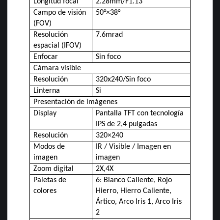
Longitud focal
2.28mm/F1.13
Campo de visión
50°×38°
(FOV)
Resolución
7.6mrad
espacial (IFOV)
Enfocar
Sin foco
Cámara visible
Resolución
320x240/Sin foco
Linterna
Si
Presentación de imágenes
Display
Pantalla TFT con tecnología
IPS de 2,4 pulgadas
Resolución
320×240
Modos de
IR / Visible / Imagen en
imagen
imagen
Zoom digital
2X,4X
Paletas de
6: Blanco Caliente, Rojo
colores
Hierro, Hierro Caliente,
Ártico, Arco Iris 1, Arco Iris
2