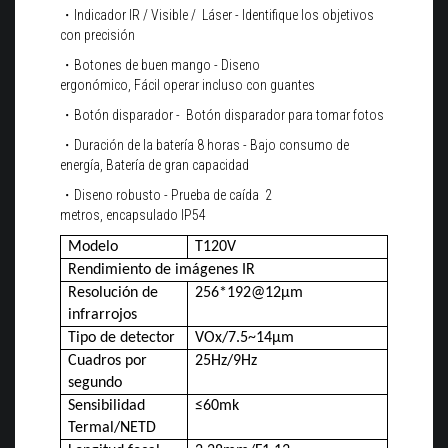
・Indicador IR / Visible /
Láser - Identifique los objetivos
con
precisión
・Botones de buen mango -
Diseno
ergonómico,
Fácil
operar incluso con guantes
・Botón disparador - B
otón disparador para tomar fotos
・Duración de la batería 8 horas - Bajo consumo de
en
ergía, Batería de gran capacidad
・Diseno robusto - Prueba de caída 2
metros,
encapsulado IP54
Modelo
T120V
Rendimiento de imágenes IR
Resolución de
256*192@12μm
infrarrojos
Tipo de detector
VOx/7.5~14μm
Cuadros por
25Hz/9Hz
segundo
Sensibilidad
≤60mk
Termal/NETD