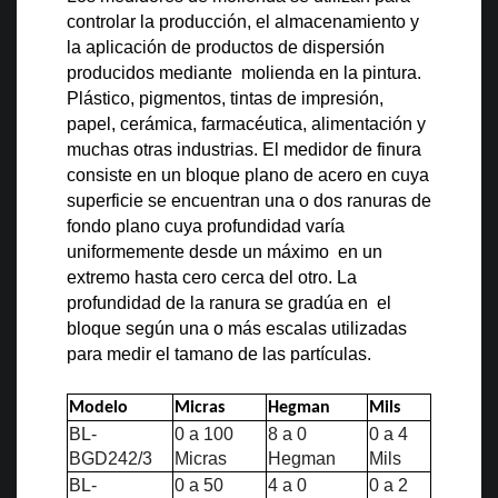
controlar la producción, el almacenamiento y
la aplicación de productos de dispersión
producidos mediante molienda en la pintura.
Plástico, pigmentos, tintas de impresión,
papel, cerámica, farmacéutica, alimentación y
muchas otras industrias. El medidor de finura
consiste en un bloque plano de acero en cuya
superficie se encuentran una o dos ranuras de
fondo plano cuya profundidad varía
uniformemente desde un máximo en un
extremo hasta cero cerca del otro. La
profundidad de la ranura se gradúa en el
bloque según una o más escalas utilizadas
para medir el tamano de las partículas.
Modelo
Micras
Hegman
Mils
BL-
0 a 100
8 a 0
0 a 4
BGD242
/3
Micras
Hegman
Mils
BL-
0 a 50
4 a 0
0 a 2