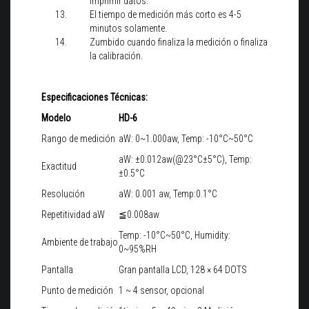
imprimir datos.
El tiempo de medición más corto es 4-5
minutos solamente.
Zumbido cuando finaliza la medición o finaliza
la calibración.
Especificaciones Técnicas:
Modelo
HD-6
Rango de medición
aW: 0~1.000aw, Temp: -10°C~50°C
aW: ±0.012aw(@23°C±5°C), Temp:
Exactitud
±0.5°C
Resolución
aW: 0.001 aw, Temp:0.1°C
Repetitividad aW
≦0.008aw
Temp: -10°C~50°C, Humidity:
Ambiente de trabajo
0~95%RH
Pantalla
Gran pantalla LCD, 128 × 64 DOTS
Punto de medición
1 ~ 4 sensor, opcional