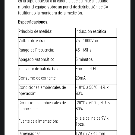
en la tapa opuesta a la carátula que permite al usuario
montar el equipo sobre un panel de distribución de CA
facilitando la maniobra de la medición.
Especificaciones:
Principio de medida:
Inducción estática
Voltaje de entrada:
75 - 1000Vac
Rango de Frecuencia:
45 - 65Hz
Apagado Automático:
5 minutos
Indicador de batería baja:
Enciende LED
Consumo de corriente:
20mA
Condiciones ambientales de
-10°C a 50°C; H.R. <
operación:
80%
Condiciones ambientales de
-20°C a 60°C ; H.R. <
almacenaje:
80%
pila alcalina de 9V x
Fuente de alimentación:
1pza.
Dimensiones:
128 x 72 x 46 mm