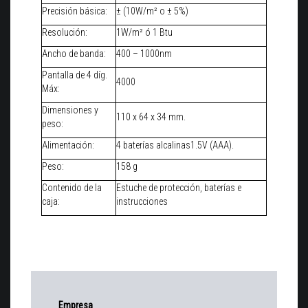
Precisión básica:
± (10W/m² o ± 5%)
Resolución:
1W/m² ó 1 Btu
Ancho de banda:
400 – 1000nm
Pantalla de 4 díg.
4000
Máx:
Dimensiones y
110 x 64 x 34 mm.
peso:
Alimentación:
4 baterías alcalinas1.5V (AAA).
Peso:
158 g
Contenido de la
Estuche de protección, baterías e
caja:
instrucciones
Empresa