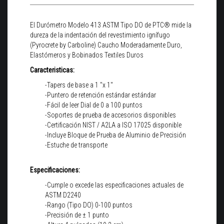
El Durómetro Modelo 413 ASTM Tipo DO de PTC® mide la
dureza de la indentación del revestimiento ignífugo
(Pyrocrete by Carboline) Caucho Moderadamente Duro,
Elastómeros y Bobinados Textiles Duros
Caracteristicas:
-Tapers de base a 1 "x 1"
-Puntero de retención estándar estándar
-Fácil de leer Dial de 0 a 100 puntos
-Soportes de prueba de accesorios disponibles
-Certificación NIST / A2LA a ISO 17025 disponible
-Incluye Bloque de Prueba de Aluminio de Precisión
-Estuche de transporte
Especificaciones:
-Cumple o excede las especificaciones actuales de
ASTM D2240
-Rango (Tipo DO) 0-100 puntos
-Precisión de ± 1 punto