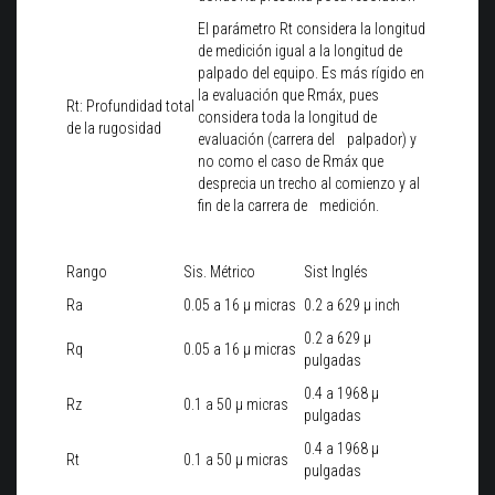
El parámetro Rt considera la longitud
de medición igual a la longitud de
palpado del equipo. Es más rígido en
la evaluación que Rmáx, pues
Rt: Profundidad total
considera toda la longitud de
de la rugosidad
evaluación (carrera del palpador) y
no como el caso de Rmáx que
desprecia un trecho al comienzo y al
fin de la carrera de medición.
Rango
Sis. Métrico
Sist Inglés
Ra
0.05 a 16 μ micras
0.2 a 629 μ inch
0.2 a 629 μ
Rq
0.05 a 16 μ micras
pulgadas
0.4 a 1968 μ
Rz
0.1 a 50 μ micras
pulgadas
0.4 a 1968 μ
Rt
0.1 a 50 μ micras
pulgadas