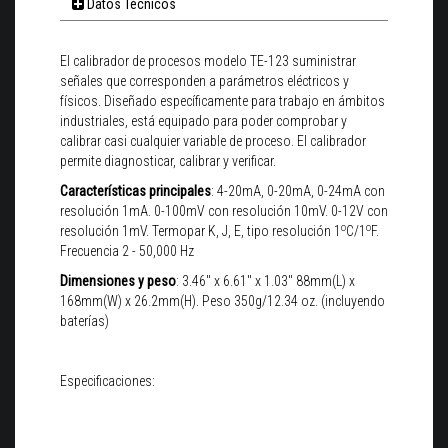
Datos Técnicos
El calibrador de procesos modelo TE-123 suministrar
señales que corresponden a parámetros eléctricos y
físicos. Diseñado específicamente para trabajo en ámbitos
industriales, está equipado para poder comprobar y
calibrar casi cualquier variable de proceso. El calibrador
permite diagnosticar, calibrar y verificar.
Características principales
: 4-20mA, 0-20mA, 0-24mA con
resolución 1mA. 0-100mV con resolución 10mV. 0-12V con
o
o
resolución 1mV. Termopar K, J, E, tipo resolución 1
C/1
F.
Frecuencia 2 - 50,000 Hz
Dimensiones y peso
: 3.46" x 6.61" x 1.03" 88mm(L) x
168mm(W) x 26.2mm(H). Peso 350g/12.34 oz. (incluyendo
baterías)
Especificaciones: