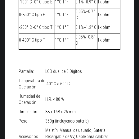
-100° C -0° C tipo E
1°C 1°F
0.1%+0.9° C
1k ohm
0.05%+0.7°
0-850° C tipo E
1°C 1°F
1k ohm
C
-200° C -0° C tipo T
1°C 1°F
0.1%+1.2° C
1k ohm
0.05%+0.8°
0-400° C tipo T
1°C 1°F
1k ohm
C
Pantalla:
LCD dual de 5 Dígitos
Temperatura de
-40° C a 60° C
Operación
Humedad de
H.R. < 80 %
Operación
Dimensión
88 x 168 x 26 mm
Peso
350g (incluyendo batería)
Maletín, Manual de usuario, Batería
Accesorios
Recargable de 9V, Cable para calibrar