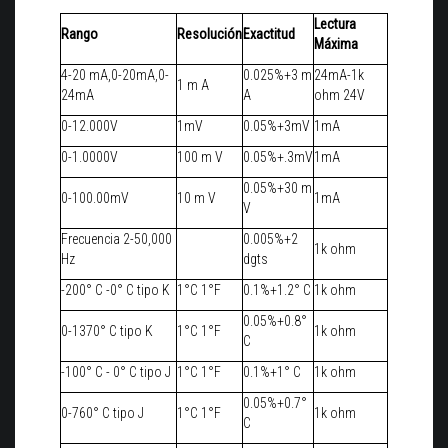
Lectura
Rango
Resolución
Exactitud
Máxima
4-20 mA,0-20mA,0-
0.025%+3 m
24mA-1k
1 m A
24mA
A
ohm 24V
0-12.000V
1mV
0.05%+3mV
1mA
0-1.0000V
100 m V
0.05%+.3mV
1mA
0.05%+30 m
0-100.00mV
10 m V
1mA
V
Frecuencia 2-50,000
0.005%+2
1k ohm
Hz
dgts
-200° C -0° C tipo K
1°C 1°F
0.1%+1.2° C
1k ohm
0.05%+0.8°
0-1370° C tipo K
1°C 1°F
1k ohm
C
-100° C - 0° C tipo J
1°C 1°F
0.1%+1° C
1k ohm
0.05%+0.7°
0-760° C tipo J
1°C 1°F
1k ohm
C