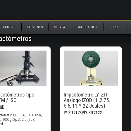
RODUCTOS
SERVICIOS
SÍ JALA
CALIBRACIÓN
CURSOS
actómetros
actómetros tipo
Impactometro LY-ZIT
M / ISO
Analogo IZOD (1 ,2.75,
5.5, 11 Y 22 Joules)
BGD
LY-ZIT2175//LY-ZIT2122
ctometro BGD306, 0 a 100cm,
: 1000g (2pz), 2lb (2pz),
ed