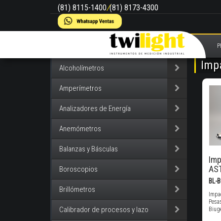
(81) 8115-1400
/
(81) 8173-4300
P
Imp
Alcoholímetros
Amperímetros
Analizadores de Energía
Anemómetros
Balanzas y Básculas
Imp
AST
Boroscopios
BL-
Brillómetros
Impa
Pesas
Calibrador de procesos y lazo
Biug