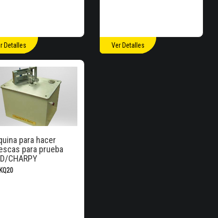
r Detalles
Ver Detalles
uina para hacer
scas para prueba
OD/CHARPY
ZKQ20