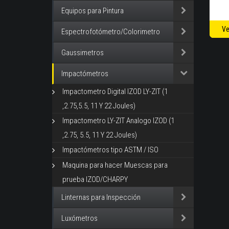
Equipos para Pintura
Ve
Espectrofotómetro/Colorimetro
Gaussimetros
Impactómetros
Impactometro Digital IZOD LY-ZIT (1
,2.75,5.5, 11 Y 22 Joules)
Impactometro LY-ZIT Analogo IZOD (1
,2.75, 5.5, 11 Y 22 Joules)
Impactómetros tipo ASTM / ISO
Maquina para hacer Muescas para
prueba IZOD/CHARPY
Linternas para Inspección
Luxómetros