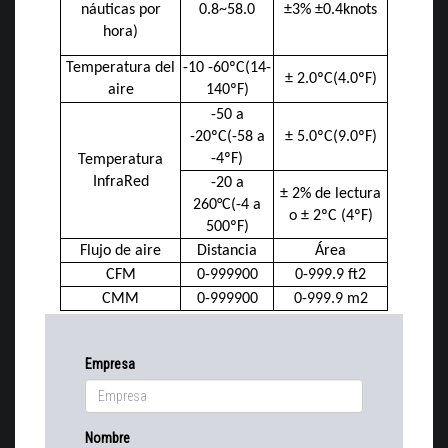
náuticas por
0.8~58.0
±3% ±0.4knots
hora)
Temperatura del
-10 -60ºC(14-
± 2.0ºC(4.0ºF)
aire
140ºF)
-50 a
-20ºC(-58 a
± 5.0ºC(9.0ºF)
-4ºF)
Temperatura
InfraRed
-20 a
± 2% de lectura
260°C(-4 a
o ± 2ºC (4ºF)
500ºF)
Flujo de aire
Distancia
Área
CFM
0-999900
0-999.9 ft2
CMM
0-999900
0-999.9 m2
Empresa
Nombre