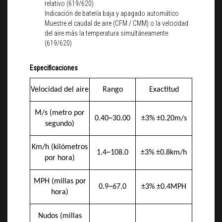
relativo (619/620)
Indicación de batería baja y apagado automático
Muestre el caudal de aire (CFM / CMM) o la velocidad
del aire más la temperatura simultáneamente
(619/620)
Especificaciones
Velocidad del aire
Rango
Exactitud
M/s (metro por
0.40~30.00
±3% ±0.20m/s
segundo)
Km/h (kilómetros
1.4~108.0
±3% ±0.8km/h
por hora)
MPH (millas por
0.9~67.0
±3% ±0.4MPH
hora)
Nudos (millas